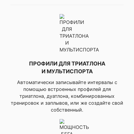
гонки, ▸Стату
▸Передача да
пульсе по AN
спаренные
устройства???
▸Скорость и
дистанция по
▸Профили
настраиваем
занятий, ▸Авт
▸Интервальн
ПРОФИЛИ ДЛЯ ТРИАТЛОНА
тренировки,
▸Улучшенный 
И МУЛЬТИСПОРТА
(содержит о
повторы, стр
Автоматически записывайте интервалы с
данных интер
помощью встроенных профилей для
экран отдыха
триатлона, дуатлона, комбинированных
автоматичес
тренировок и заплывов, или же создайте свой
обнаружение)
▸Расширенны
собственный.
тренировки,
питания – на
батареи во в
активности, 