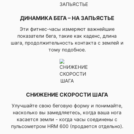
велоспорт, ▸Т
Garmin по бегу
▸Тренер Garmi
(эксперт), ▸Т
ДИНАМИКА БЕГА – НА ЗАПЬЯСТЬЕ
Garmin по вел
Эти фитнес-часы измеряют важнейшие
▸Тренер Garmi
готовыми пла
показатели бега, такие как каденс, длина
✔ ОСОБЕННОСТИ ТРЕНИРОВОК В
велоспорта, 
шага, продолжительность контакта с землей и
ПОМЕЩЕНИИ
Garmin по си
тому подобное.
упражнениям,
Garmin по три
▸Мультиспор
тренировки, 
тренировки, 
тренировки, ▸
тренировки, ▸
▸Пилатес, ▸А
СНИЖЕНИЕ СКОРОСТИ ШАГА
на часах для
тренировок, 
Улучшайте свою беговую форму и понимайте,
тренировки 
насколько вы замедляетесь, когда ваша нога
часах
касается земли - когда часы соединены с
пульсометром HRM 600 (продается отдельно).
▸Силовые упр
▸HIIT, ▸Карди