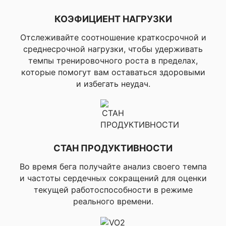
▸Снегоход
КОЭФИЦИЕНТ НАГРУЗКИ
▸Тенис, ▸Пикб
▸Бадминтон, 
Отслеживайте соотношение краткосрочной и
Профили активности для
▸Настольный 
среднесрочной нагрузки, чтобы удерживать
ракеточных видов спорта
▸Паддл тенни
темпы тренировочного роста в пределах,
▸Теннис на п
которые помогут вам оставаться здоровыми
▸Ракетбол
и избегать неудач.
▸Катание на 
▸Сноубординг
▸Беккантри
сноубординг,
Профили активности для зивних
лыжи классич
видов спорта
▸Беккантри л
СТАН ПРОДУКТИВНОСТИ
▸Катание на к
▸Ходьба на
Во время бега получайте анализ своего темпа
снегоступах
и частоты сердечных сокращений для оценки
текущей работоспособности в режиме
▸Баскетбол,
реального времени.
▸Волейбол, ▸
траве, ▸Хокей
▸Футбол,
Профили активности для других