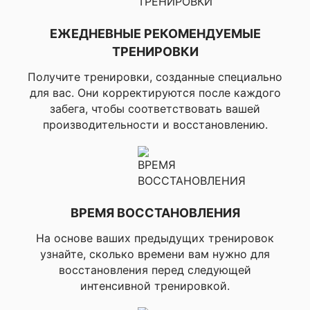
Да
ЕЖЕДНЕВНЫЕ РЕКОМЕНДУЕМЫЕ
ТРЕНИРОВКИ
Получите тренировки, созданные специально
▸
В режиме GP
для вас. Они корректируются после каждого
до 26 часов.
забега, чтобы соответствовать вашей
режиме SatIQ
производительности и восстановлению.
(автоматичес
выбор):
до 23
▸
В режиме вс
Время работы батареи
спутниковые
GNSS +
многодиапазо
21 часа.
▸
В 
ВРЕМЯ ВОССТАНОВЛЕНИЯ
GPS-GNSS с м
до 14 часов.
На основе ваших предыдущих тренировок
режиме SatIQ
узнайте, сколько времени вам нужно для
(автоматичес
восстановления перед следующей
выбор). Режи
интенсивной тренировкой.
музыкой:
до 1
▸
В режиме вс