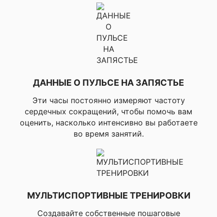
тренировки,
Профили активности в
▸Эллиптическ
тренажерном зале
тренировки, 
по ступеньках
на тренажере
▸Прыжки со с
▸Триатлон, ▸
/ Дуатлон,
ДАННЫЕ О ПУЛЬСЕ НА ЗАПЯСТЬЕ
▸Комбиниров
Профили активности для
тренировка,
Эти часы постоянно измеряют частоту
мультиспорта
▸Бассейновы
сердечных сокращений, чтобы помочь вам
триатлон, ▸Пл
оценить, насколько интенсивно вы работаете
бег
во время занятий.
▸Ходьба, ▸Ход
помещении, ▸
Профили активности для здоровья
▸Йога, ▸Подв
(Mobility)
▸ Бег, ▸Бег на
МУЛЬТИСПОРТИВНЫЕ ТРЕНИРОВКИ
открытом воз
▸Бег на бегов
Создавайте собственные пошаговые