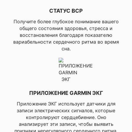
мониторинг сн
▸Тренер сна,
СТАТУС ВСР
▸Отслеживан
гидратации, 
Получите более глубокое понимание вашего
здоровье, ▸С
общего состояния здоровья, стресса и
здоровья,
восстановления благодаря показателю
▸Температура
▸Консультант 
вариабельности сердечного ритма во время
Lag
сна.
▸GPS, ▸GLONA
▸GALILEO, ▸Sat
▸Измерение п
Garmin Elevate
▸Пульсоксиме
▸Барометрич
✔ ДАТЧИКИ
высотомер, ▸
ПРИЛОЖЕНИЕ GARMIN ЭКГ
▸Гироскоп,
▸Акселеромет
Приложение ЭКГ использует датчики для
▸Термометр, 
записи электрических сигналов, которые
освещенности
контролируют сердцебиение. Оно
▸BEIDOU
анализирует эти записи, чтобы выявить
Поддержка протоколов
признаки нерегулярного сердечного ритма,