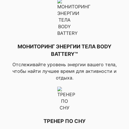
систем GNSS
многодиапаз
режим с музы
12 часов.
Фирменное з
Способ зарядки
устройство G
Память / История
МОНИТОРИНГ ЭНЕРГИИ ТЕЛА BODY
BATTERY™
Отслеживайте уровень энергии вашего тела,
32 Гб
чтобы найти лучшее время для активности и
отдыха.
▸Час/Дата,
▸Синхрониза
времени по G
▸Автоматиче
✔ ОСОБЕННОСТИ ЧАСОВ
перевод на з
ТРЕНЕР ПО СНУ
летнее время,
▸Будильник, 