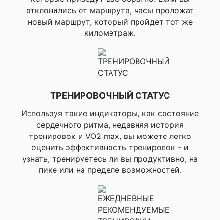
1.4" (35.3 мм)
отклонились от маршрута, часы проложат
Размер дисплея
диаметре
новый маршрут, который пройдет тот же
Разрешение дисплея
километраж.
Я согласен с
Политикой
конфиденциальности
454 x 454 пи
данного сайта
ТРЕНИРОВОЧНЫЙ СТАТУС
Цветной дисплей
Используя такие индикаторы, как состояние
сердечного ритма, недавняя история
тренировок и VO2 max, вы можете легко
оценить эффективность тренировок - и
Да
узнать, тренируетесь ли вы продуктивно, на
пике или на пределе возможностей.
Возможность большого шрифта