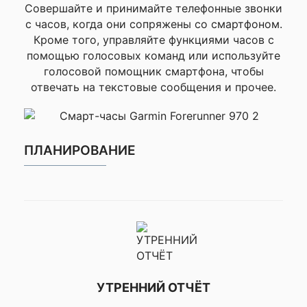
Совершайте и принимайте телефонные звонки
Водонепроницаемость
5 АТМ
с часов, когда они сопряжены со смартфоном.
Покупала
Кроме того, управляйте функциями часов с
в подарок
----------------
помощью голосовых команд или используйте
✔ОБЩИЕ ХАРАКТЕРИСТИКИ
----------------
Моя оценка —
голосовой помощник смартфона, чтобы
Материал стекла дисплея
Все отлично.
отвечать на текстовые сообщения и прочее.
Оригинал,
упаковка
красивая.
Sapphire ™
ПЛАНИРОВАНИЕ
Консультант
помог с
выбором.
Материал безеля
Доставка
быстрая.
Рекомендую
Титан
Евгения
Отличные
УТРЕННИЙ ОТЧЁТ
часы!