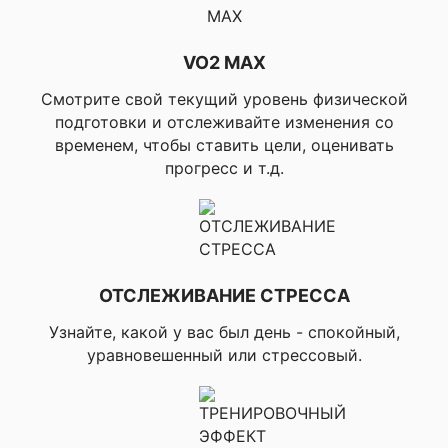
▸Американск
видов спорта
футбол, ▸Лакр
▸Регби, ▸Алти
VO2 MAX
▸Крикет, ▸Соф
▸Бейсбол
Смотрите свой текущий уровень физической
подготовки и отслеживайте изменения со
▸Бокс, ▸Смеш
Профили активности для ринга
боевые искус
временем, чтобы ставить цели, оценивать
прогресс и т.д.
Профили для других активностей
▸Катание на 
▸Выявление и
во время
определенны
активностей,
ОТСЛЕЖИВАНИЕ СТРЕССА
▸Соповещенн
инциденте на
Узнайте, какой у вас был день - спокойный,
смартфон, ▸П
уравновешенный или стрессовый.
▸LiveTrack, ▸L
✔ БЕЗОПАСНОСТЬ И СЛЕЖЕНИЕ
группы, ▸Обм
сообщениями
зрителями (с
совместимы