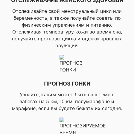
ОТСЛЕЖИВАНИЕ ЖЕНСКОГО ЗДОРОВЬЯ
текстом (для 
▸Вызовы чере
Отслеживайте свой менструальный цикл или
Bluetooth и 
беременность, а также получайте советы по
голосового
помощника,
физическим упражнениям и питанию.
▸Управление 
Отслеживая температуру кожи во время сна,
▸Просмотр
получайте прогнозы цикла и оценки прошлых
изображений 
овуляций.
уведомлений 
(только для A
▸Утренний отч
▸Вечерний отч
▸Календарь, ▸
▸Синхрониза
настроек с G
ПРОГНОЗ ГОНКИ
Connect Mobil
режиме реал
✔ ЕЖЕДНЕВНЫЕ УМНЫЕ ФУНКЦИИ
Узнайте, каким может быть ваш темп в
времени, ▸Ре
забегах на 5 км, 10 км, полумарафоне и
сбережения з
марафоне, если вы будете бежать их сегодня.
батареи, ▸Хр
музыки, ▸Упр
музыкой на
смартфоне,
▸Воспроизвед