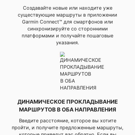
Создавайте новые или находите уже
Оставить
существующие маршруты в приложении
Garmin Connect™ для смартфонов или
отзыв
Вес
56 г
синхронизируйте со сторонними
Герметичные индуктивные кнопки
платформами и получайте пошаговые
Ваша
указания.
оценка
—
Нет
Ваше
имя
—
Встроенный динамик/микрофон
ДИНАМИЧЕСКОЕ ПРОКЛАДЫВАНИЕ
Комментарий
Да
МАРШРУТОВ В ОБА НАПРАВЛЕНИЯ
Введите расстояние, которое вы хотите
пройти, и получите предложенные маршруты,
которые приведут вас обратно. Если вы