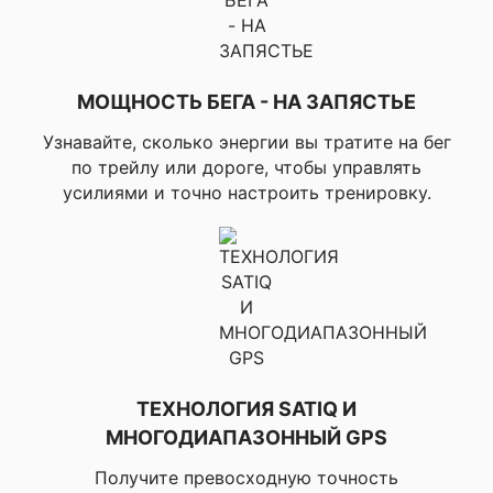
Беговой темп
дистанция, ▸A
(автоматичес
обозначение 
круга), ▸Manu
МОЩНОСТЬ БЕГА - НА ЗАПЯСТЬЕ
(ручное обоз
нового круга)
Узнавайте, сколько энергии вы тратите на бег
отдыха,
по трейлу или дороге, чтобы управлять
▸Настраивае
усилиями и точно настроить тренировку.
уведомления 
▸Тепловая и 
✔ ТРЕНИРОВКА, ПЛАНИРОВАНИЕ И
акклимация, 
АНАЛИЗ
бег, ▸VO2 max
трейловый бе
▸Выносливост
режиме реал
времени, ▸Оц
выносливости
▸Коэффициен
ТЕХНОЛОГИЯ SATIQ И
нагрузки,
▸Тренировочн
МНОГОДИАПАЗОННЫЙ GPS
нагрузка,
▸Эффективно
Получите превосходную точность