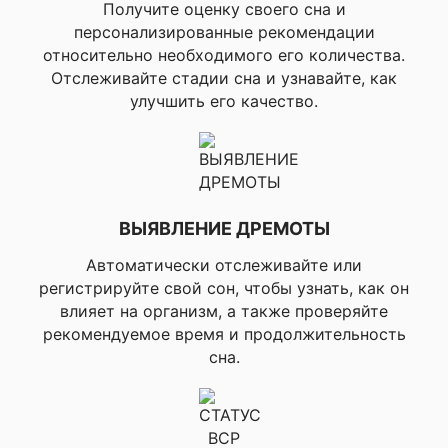
Получите оценку своего сна и
▸Секундомер,
персонализированные рекомендации
/ закат Солнц
относительно необходимого его количества.
▸Измерение п
Отслеживайте стадии сна и узнавайте, как
запястье????,
улучшить его качество.
состоянии по
▸Предупрежд
аномальной р
сердца????, ▸
дыхания????,
возраст, ▸Эне
Body Battery,
ВЫЯВЛЕНИЕ ДРЕМОТЫ
▸Отслеживани
стресса,
Автоматически отслеживайте или
▸Напоминание
регистрируйте свой сон, чтобы узнать, как он
отдыхе (отсл
влияет на организм, а также проверяйте
дыхания), ▸Т
рекомендуемое время и продолжительность
✔ МОНИТОРИНГ ЗДОРОВЬЯ
расслабляющ
сна.
дыхания, ▸Ме
▸Обнаружени
дремания,
▸Мониторинг 
▸Расширенны