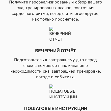
Получите персонализированный обзор вашего
Совместимость с ремешками
Легкие,
сна, тренировочных планов, состояния
удобные
сердечного ритма, погоды и многое другое,
QuickFit (22 м
Моя оценка —
как только проснетесь.
UltraFit (22 мм
Оригинальные,
Сменные (22 
с гарантией.
Доставили
быстро.
Ширина ремешка
Спасибо за
ВЕЧЕРНИЙ ОТЧЁТ
подарок —
Подготовьтесь к завтрашнему дню перед
ремешок в
22 мм
сном с помощью напоминания о
комплекте
необходимости сна, завтрашней тренировке,
Анна
погоде и событиях.
Размеры устройства (ДхШхГ)
Страница
1 из 3
47 x 47 x 12,
ПОШАГОВЫЕ ИНСТРУКЦИИ