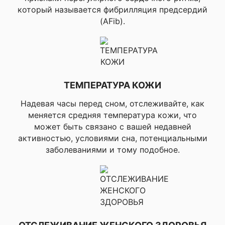
который называется фибрилляция предсердий
(AFib).
Wi-Fi, Bluetoo
Совместимость со смартфонами
ТЕМПЕРАТУРА КОЖИ
Надевая часы перед сном, отслеживайте, как
меняется средняя температура кожи, что
▸iPhone, ▸Andr
может быть связано с вашей недавней
активностью, условиями сна, потенциальными
заболеваниями и тому подобное.
▸Connect IQ, 
IQ на устройс
▸Смарт опове
▸Текстовый от
отклонение
телефонного 