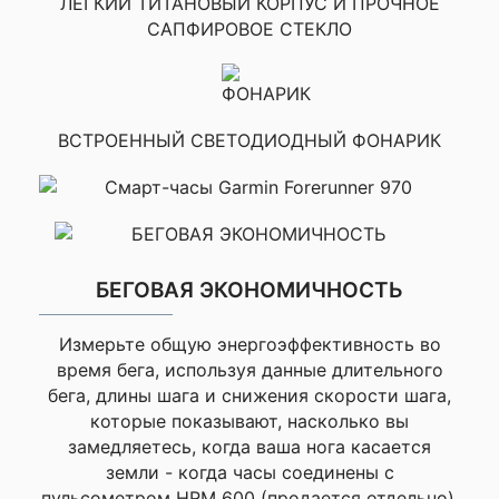
ЛЕГКИЙ ТИТАНОВЫЙ КОРПУС И ПРОЧНОЕ
Аксессуары
/ во время сн
Особенно
к
САПФИРОВОЕ СТЕКЛО
Гаджетам?
порадовала
навигация:
Светодиодный фонарь
проложил
маршрут по
ВСТРОЕННЫЙ СВЕТОДИОДНЫЙ ФОНАРИК
лесу, никогда не
Да
сбивался,
вовремя
подсказывал
повороты.
БЕГОВАЯ ЭКОНОМИЧНОСТЬ
Приложение Garmin ЕКГ
Да
Спустя месяц
Garmin Pay (бесконтактная оплата)
Измерьте общую энергоэффективность во
использования
время бега, используя данные длительного
могу сказать,
бега, длины шага и снижения скорости шага,
что это лучший
Да
Самовывоз
которые показывают, насколько вы
спортивный
замедляетесь, когда ваша нога касается
гаджет, который
земли - когда часы соединены с
у меня был.
пульсометром HRM 600 (продается отдельно).