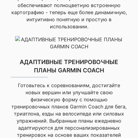
на высоте, всё
обеспечивают полноцветную встроенную
работает как
картографию - теперь еще более динамичную,
интуитивно понятную и простую в
часы. Всем
Тренировочный статус
использовании.
друзьям уже
порекомендовал
Алексей К.
Улучшенный
Покупал
АДАПТИВНЫЕ ТРЕНИРОВОЧНЫЕ
для бега
ПЛАНЫ GARMIN COACH
Голосовые функции
Моя оценка —
Готовьтесь к соревнованиям, достигайте
Часы
новых вершин или улучшайте свою
отличные.
Да
физическую форму с помощью
Оригинал,
тренировочных планов Garmin Coach для бега,
все
триатлона, езды на велосипеде или силовых
работает.
упражнений. Выбранные планы ежедневно
Доставка
Тип дисплея
адаптируются для персонализированных
быстрая.
тренировок на основе ваших показателей
При
Цена