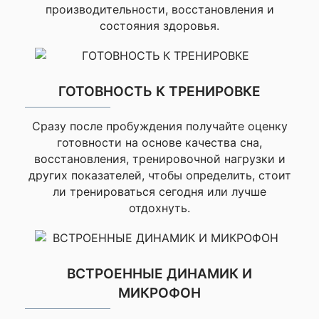
производительности, восстановления и
Самовывозе
адекватная.
состояния здоровья.
AMOLED
Рекомендую
Алексей
заранее
Купил для
ГОТОВНОСТЬ К ТРЕНИРОВКЕ
Солнечная зарядка
тренировок
Сразу после пробуждения получайте оценку
Моя оценка —
готовности на основе качества сна,
Нет
Часы супер!
восстановления, тренировочной нагрузки и
Много
других показателей, чтобы определить, стоит
функций, все
ли тренироваться сегодня или лучше
работает.
отдохнуть.
Сенсорный экран
Оригинал,
новый.
Доставили за
Да
два дня.
ВСТРОЕННЫЕ ДИНАМИК И
Спасибо!
МИКРОФОН
Максим