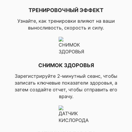
смартфоном),
▸Распостране
ТРЕНИРОВОЧНЫЙ ЭФФЕКТ
событий (тол
Android)
Узнайте, как тренировки влияют на ваши
выносливость, скорость и силу.
▸Подсчет шаг
▸Напоминани
движении
(отображаетс
периода безд
пройдите нес
минут, чтобы
СНИМОК ЗДОРОВЬЯ
его), ▸Авто ц
(определяет 
Зарегистрируйте 2-минутный сеанс, чтобы
уровень акти
записать ключевые показатели здоровья, а
✔ ОТСЛЕЖЕНИЯ АКТИВНОСТИ
назначает еж
затем создайте отчет, чтобы отправить его
цель), ▸Потр
врачу.
калории, ▸По
этажей, ▸Про
дистанция, ▸
интенсивност
▸TrueUp, ▸Mov
▸Приложение 
Connect Chall