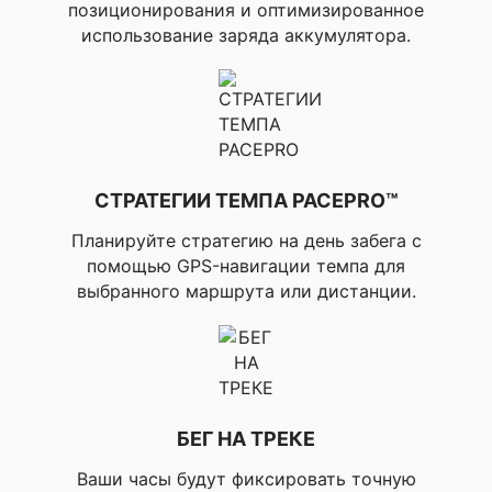
тренировок,
позиционирования и оптимизированное
▸Эффективно
использование заряда аккумулятора.
тренировок
(анаэробная),
▸Основное
преимуществ
тренировочн
эффекта),
▸Усовершенс
время восста
СТРАТЕГИИ ТЕМПА PACEPRO™
▸Настраивае
уведомления,
Планируйте стратегию на день забега с
▸Аудиоподска
помощью GPS-навигации темпа для
▸Автоперехо
выбранного маршрута или дистанции.
Multisport, ▸
финиша, ▸Вир
Партнер (фун
тренировки с
виртуальным
партнером),
▸Соревновани
БЕГ НА ТРЕКЕ
▸Автоматиче
распознавани
Ваши часы будут фиксировать точную
для различны