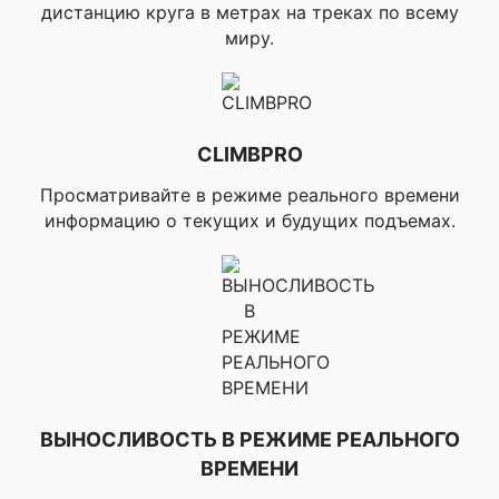
спорта, ▸Мул
дистанцию круга в метрах на треках по всему
(меняет реж
миру.
тренировки 
кнопки), ▸Gar
Segments, ▸St
Segments, ▸Р
маршрута туд
CLIMBPRO
обратно (бег/
велосипед),
Просматривайте в режиме реального времени
▸Популярные
информацию о текущих и будущих подъемах.
маршруты Tren
▸Сенсорная и
кнопочная бл
▸Горячие кла
▸История акт
▸Автоматиче
прокручивани
▸Physio TrueU
▸Единый
тренировочны
ВЫНОСЛИВОСТЬ В РЕЖИМЕ РЕАЛЬНОГО
▸Дистанция, 
ВРЕМЕНИ
темп по GPS,