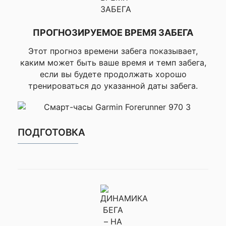
управление м
на часах, ▸По
смартфона, ▸
ПРОГНОЗИРУЕМОЕ ВРЕМЯ ЗАБЕГА
часов, ▸Поис
телефона во 
Этот прогноз времени забега показывает,
активности G
каким может быть ваше время и темп забега,
▸Совместимо
программой G
если вы будете продолжать хорошо
Messenger,
тренироваться до указанной даты забега.
▸Управление 
тренажером,
дисплея RED S
▸Совместимо
Garmin Connec
ПОДГОТОВКА
▸Акции, ▸Garm
▸Код доступа
▸Ежедневные
рекомендова
тренировки – 
▸Ежедневные
рекомендова
тренировки –