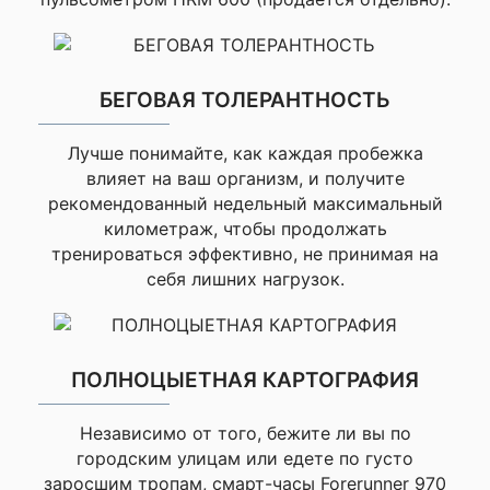
Автономности
Многодиапазонный GPS
хватает на
неделю с
ежедневными
БЕГОВАЯ ТОЛЕРАНТНОСТЬ
Да
тренировками и
включенным
Лучше понимайте, как каждая пробежка
GPS. Смарт-
влияет на ваш организм, и получите
уведомления
Хранение музыки
рекомендованный недельный максимальный
работают
километраж, чтобы продолжать
отлично.
тренироваться эффективно, не принимая на
Заметно
себя лишних нагрузок.
Да
подтянулись
результаты, стал
лучше понимать
свои нагрузки.
ПОЛНОЦЫЕТНАЯ КАРТОГРАФИЯ
Готовность к тренировкам
Ни разу не
пожалел о
Независимо от того, бежите ли вы по
покупке.
городским улицам или едете по густо
Да
Качество сборки
заросшим тропам, смарт-часы Forerunner 970