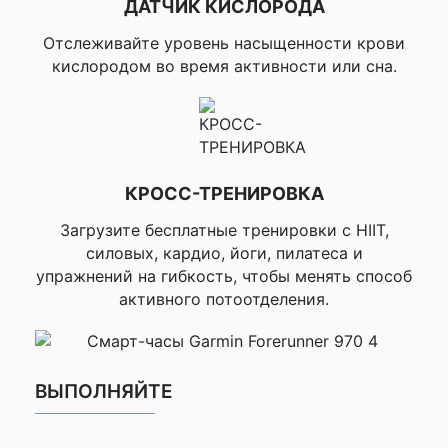
ДАТЧИК КИСЛОРОДА
APP, ▸Автома
подсчет повт
Отслеживайте уровень насыщенности крови
кислородом во время активности или сна.
▸Настраивае
экран, ▸Загр
планы тренир
▸Ежедневные
рекомендова
тренировки, 
пульса????,
КРОСС-ТРЕНИРОВКА
▸Уведомление
пульсе????, ▸
Загрузите бесплатные тренировки с HIIT,
затраченных 
силовых, кардио, йоги, пилатеса и
на основе по
упражнений на гибкость, чтобы менять способ
пульсометра?
активного потоотделения.
HR max????, 
HRR???? (резе
% – макс. час
пульса минус
пульса в сос
ВЫПОЛНЯЙТЕ
покоя), ▸Врем
восстановлен
MAX HR????, 