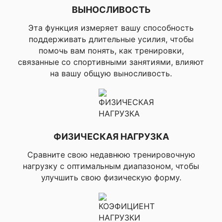
прогулка,
ВЫНОСЛИВОСТЬ
▸Велосипедни
▸eBike, ▸eMTB
Эта функция измеряет вашу способность
▸Велотренажо
▸Велокрос, ▸
поддерживать длительные усилия, чтобы
Велосипед
помочь вам понять, как тренировки,
связанные со спортивными занятиями, влияют
▸Плавание в б
на вашу общую выносливость.
Профили активности для плавания
▸Плавание в 
воде
▸Сапсерфинг, 
▸Каякинг, ▸Ры
▸Катание на л
Профили активности для водных
▸Парусный сп
ФИЗИЧЕСКАЯ НАГРУЗКА
видов спорта
▸Парусная гон
▸Парусная эк
Сравните свою недавнюю тренировочную
▸Плавание с 
нагрузку с оптимальным диапазоном, чтобы
(Snorkeling)
улучшить свою физическую форму.
▸Мотоцикл,
▸Оверлендинг
Профили активности для
▸Мотокрос,
мотоспорта
▸Квадроцикл,