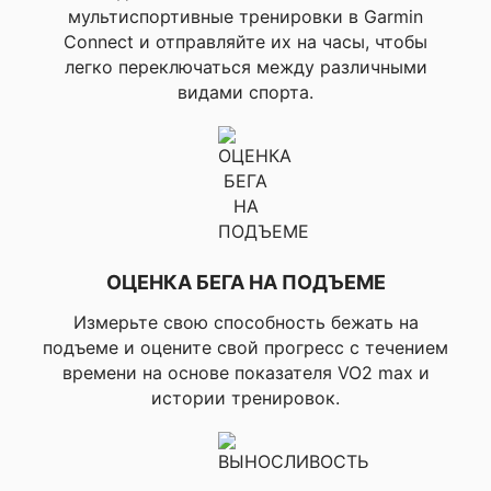
дорожке, ▸Бег
мультиспортивные тренировки в Garmin
помещении, ▸
Профили активности для бега
Connect и отправляйте их на часы, чтобы
пересеченной
легко переключаться между различными
местности,
▸Виртуальный 
видами спорта.
▸Ультра бег, 
препятствий
▸Хайкинг, ▸А
в помещении,
▸Боулдеринг,
Профили активности для открытого
▸Альпинизм, 
пространства
▸Верховая езд
▸Гольф, ▸Диск
ОЦЕНКА БЕГА НА ПОДЪЕМЕ
▸Стрельба из
Измерьте свою способность бежать на
▸Велосипед,
подъеме и оцените свой прогресс с течением
▸Шоссейный
времени на основе показателя VO2 max и
велосипед, ▸
истории тренировок.
велосипед,
▸Гравийный
велосипед,
Профили активности для
▸Велосипедна
велоспорта