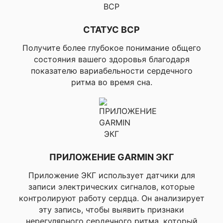
Да
СТАТУС ВСР
Получите более глубокое понимание общего
состояния вашего здоровья благодаря
показателю вариабельности сердечного
▸
Режим смар
ритма во время сна.
до 10 дней 
постоя
включе
дисплеем)
экономии 
Время работы батареи
батареи :
до 
▸
Режим GPS-
15 часов
▸
Ре
ПРИЛОЖЕНИЕ GARMIN ЭКГ
систем GNS
часов
▸
Реж
Приложение ЭКГ использует датчики для
систем G
записи электрических сигналов, которые
музыкой:
до 
контролируют работу сердца. Он анализирует
▸
Режим всех
эту запись, чтобы выявить признаки
GNSS
нерегулярного сердечного ритма, который
многодиапаз