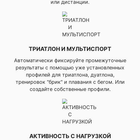
или дистанции.
пульса в со
покоя), ▸
восстанов
▸Виджет г
▸Статус 
▸Передача д
пульсе по 
спарен
ТРИАТЛОН И МУЛЬТИСПОРТ
устройств
▸Частота ды
Автоматически фиксируйте промежуточные
время зан
результаты с помощью уже установленных
▸Скорос
дистанция 
профилей для триатлона, дуатлона,
▸Интерва
тренировок "брик" и плавания с бегом. Или
трениро
создайте собственные профили.
▸Улучшенный 
(содержит 
повторы, с
данных инт
экран отд
автомати
обнаруже
▸Расшир
АКТИВНОСТЬ С НАГРУЗКОЙ
тренировки