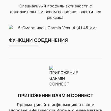
Беговой т
Специальный профиль активности с
дистанция, ▸
дополнительным весом позволяет ввести вес
(автомати
рюкзака.
обозначение
круга), ▸Ma
(ручное обо
нового круга)
отдых
✔ ТРЕНИРОВКА, ПЛАНИРОВАНИЕ И
ФУНКЦИИ СОЕДИНЕНИЯ
▸Настраи
АНАЛИЗ
уведомления 
▸Тепловая и 
акклимация, 
бег, ▸VO
трейловый
▸Коэффи
нагруз
▸Трениро
нагруз
▸Эффекти
трениро
ПРИЛОЖЕНИЕ GARMIN CONNECT
▸Эффекти
тренир
Просматривайте информацию о своем
(анаэроб
здоровье и физической форме, обменивайтесь