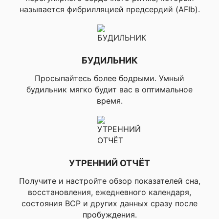
12 часов
▸
Ре
называется фибрилляцией предсердий (AFIb).
систем G
многодиапа
музыкой:
до
Фирменное 
Способ зарядки
БУДИЛЬНИК
устройство
Просыпайтесь более бодрыми. Умный
Память / История
будильник мягко будит вас в оптимальное
время.
8 Гб
УТРЕННИЙ ОТЧЁТ
▸Час/Да
▸Синхрон
Получите и настройте обзор показателей сна,
времени п
восстановления, ежедневного календаря,
▸Автомати
состояния ВСР и других данных сразу после
✔ ОСОБЕННОСТИ ЧАСОВ
перевод на 
летнее в
пробуждения.