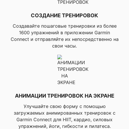
▸Подвиж
(Mobili
СОЗДАНИЕ ТРЕНИРОВОК
▸ Бег, ▸Б
открытом в
Создавайте пошаговые тренировки из более
▸Бег на б
1600 упражнений в приложении Garmin
дорожке, 
Connect и отправляйте их непосредственно на
помещении, 
Профили активности для бега
свои часы.
пересече
местнос
▸Виртуальн
▸Ультра бег,
препятс
▸Хайкинг, ▸А
в помеще
▸Боулдер
Профили активности для открытого
АНИМАЦИИ ТРЕНИРОВОК НА ЭКРАНЕ
▸Верховая езд
пространства
на пол
Улучшайте свою форму с помощью
препятствий,
▸Диск-го
загружаемых анимированных тренировок с
▸Стрельба 
Garmin Connect для HIIT, кардио, силовых
упражнений, йоги, гибкости и пилатеса.