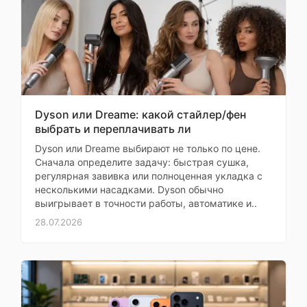
доставку и приятный
бонус. Обязательно
Операционная
Watch OS
(
watchOS
)
система
вернусь
Марина
Поддерживаемые
версии ОС
iOS 26.0+
смартфона
Купил для
повседневного
Dyson или Dreame: какой стайлер/фен
сенсорный экран,
использования
выбрать и переплачивать ли
Управление часами
физические кнопки,
коронка (колесико)
Dyson или Dreame выбирают не только по цене.
Моя оценка —
Сначала определите задачу: быстрая сушка,
Часы отлично подходят,
управление и
регулярная завивка или полноценная укладка с
Звонки
разговор
батарея держит долго.
несколькими насадками. Dyson обычно
Оригинал, новый.
выигрывает в точности работы, автоматике и..
Возможность
Доставка быстрая.
28.07.2026
говорить по часам
Рекомендую
Поддержка SIM-
Максим
eSIM
карты
Купил для занятий
Материал корпуса
металл (титан)