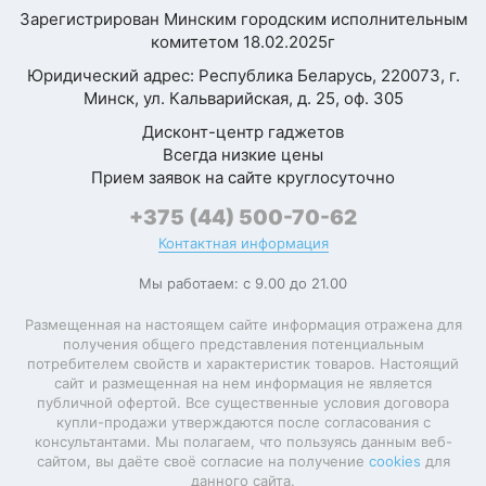
Ваша
Зарегистрирован Минским городским исполнительным
Планировщик
оценка
комитетом 18.02.2025г
тренировок
—
Юридический адрес: Республика Беларусь, 220073, г.
Встроенный
Минск, ул. Кальварийская, д. 25, оф. 305
музыкальный
Ваше
плеер
Дисконт-центр гаджетов
имя
Всегда низкие цены
—
Магазин
Прием заявок на сайте круглосуточно
(
App Store
)
приложений
+375 (44) 500-70-62
Умный будильник
Контактная информация
Комментарий
SMS, email, календарь,
Мы работаем: с 9.00 до 21.00
социальные сети,
входящий звонок,
Размещенная на настоящем сайте информация отражена для
Уведомления
список последних
получения общего представления потенциальным
звонков, данные о
потребителем свойств и характеристик товаров. Настоящий
тренировке,
сайт и размещенная на нем информация не является
публичной офертой. Все существенные условия договора
будильник
купли-продажи утверждаются после согласования с
консультантами. Мы полагаем, что пользуясь данным веб-
Голосовой
Siri
сайтом, вы даёте своё согласие на получение
cookies
для
помощник
Я согласен с
данного сайта.