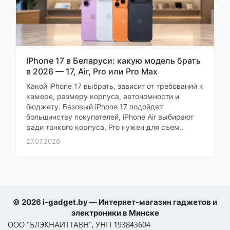
спортом
Цвет корпуса
черный
Моя оценка —
Материал ремешка
ткань
Часы отлично подходят,
При
все функции работают.
Тип застежки
крючок
Самовывозе
Оригинал, новый.
IPhone 17 в Беларуси: какую модель брать
Доставка быстрая.
в 2026 — 17, Air, Pro или Pro Max
Функции
Рекомендую
Какой iPhone 17 выбрать, зависит от требований к
заранее
камере, размеру корпуса, автономности и
Артем
силовые тренировки,
бюджету. Базовый iPhone 17 подойдет
кардио тренировки,
большинству покупателей, iPhone Air выбирают
ходьба, гребля, йога,
ради тонкого корпуса, Pro нужен для съем..
бег, велоспорт,
Страница
27.07.2026
Спортивные
плавание, дайвинг,
1 из 3
профили
серфинг, сноубординг,
игровые виды спорта,
боевые искусства,
катание на лыжах,
гольф
Оставить
© 2026 i-gadget.by — Интернет-магазин гаджетов и
отзыв
Автораспознавание
электроники в Минске
тренировок