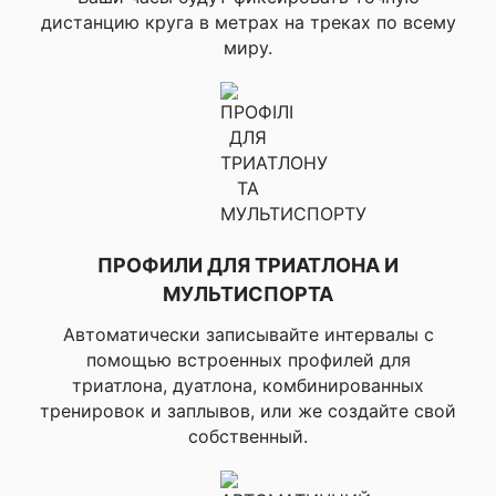
▸Создание трека по
дистанцию круга в метрах на треках по всему
точкам в режиме
миру.
реального времени,
▸Возвращение к
начальной точке,
▸TracBack, ▸UltraTrac,
▸Функция "Впереди",
▸Профиль высот,
▸Расстояние до места
назначения,
▸Предупреждение о
шторме,
ПРОФИЛИ ДЛЯ ТРИАТЛОНА И
✔ ДЛЯ АКТИВНОСТЕЙ
▸Вертикальная
НА ПРИРОДЕ
скорость (скорость
МУЛЬТИСПОРТА
подъема за период
времени), ▸Всего
Автоматически записывайте интервалы с
восхождений/спусков,
помощью встроенных профилей для
▸Таймер отдыха
триатлона, дуатлона, комбинированных
(только ультра-бег),
тренировок и заплывов, или же создайте свой
▸Автоматический
собственный.
отдых, ▸План будущего
подъема, ▸Расчет
площади, ▸Охотничий/