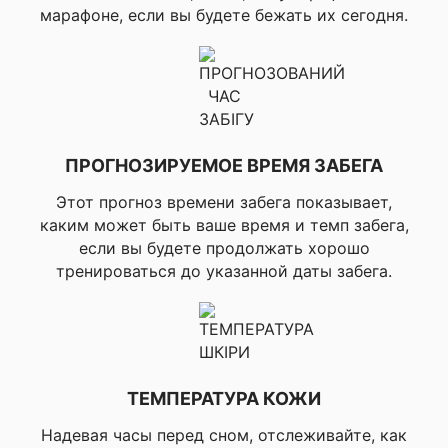
дорожке, ▸Бег в
марафоне, если вы будете бежать их сегодня.
Профили активности
помещении, ▸Бег по
для бега
пересеченной
местности,
▸Виртуальный бег,
▸Ультра бег, ▸Полоса
препятствий
▸Хайкинг, ▸Альпинизм
ПРОГНОЗИРУЕМОЕ ВРЕМЯ ЗАБЕГА
в помещении,
Профили активности
▸Боулдеринг,
Этот прогноз времени забега показывает,
для открытого
▸Альпинизм, ▸Охота,
каким может быть ваше время и темп забега,
пространства
▸Верховая езда,
если вы будете продолжать хорошо
▸Гольф, ▸Диск-гольф,
тренироваться до указанной даты забега.
▸Стрельба из лука
▸Велосипед,
▸Шоссейный
велосипед, ▸Горный
велосипед,
▸Гравийный
ТЕМПЕРАТУРА КОЖИ
велосипед,
Профили активности
▸Велосипедная
Надевая часы перед сном, отслеживайте, как
для велоспорта
прогулка,