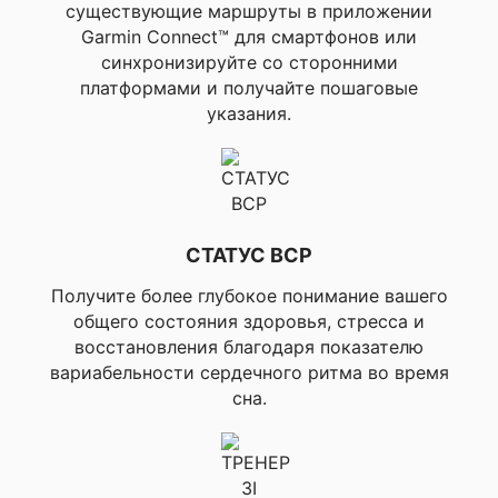
управление музыкой
существующие маршруты в приложении
на часах, ▸Поиск
Garmin Connect™ для смартфонов или
смартфона, ▸Поиск
синхронизируйте со сторонними
часов, ▸Поиск
платформами и получайте пошаговые
телефона во время
указания.
активности GPS,
▸Совместимость с
программой Garmin
Messenger,
▸Управление смарт-
тренажером, ▸Режим
дисплея RED SHIFT,
СТАТУС ВСР
▸Совместимость с
Garmin Connect Mobile,
Получите более глубокое понимание вашего
▸Акции, ▸Garmin Share,
общего состояния здоровья, стресса и
▸Код доступа
восстановления благодаря показателю
▸Ежедневные
вариабельности сердечного ритма во время
рекомендованные
сна.
тренировки – бег,
▸Ежедневные
рекомендованные
тренировки –
велоспорт, ▸Тренер