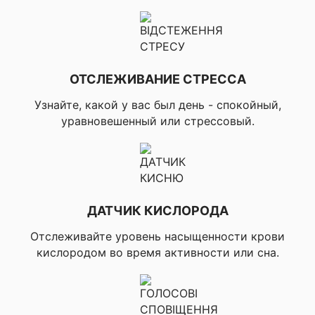
преимущество (метки
тренировочного
эффекта),
▸Усовершенствованное
время восстановления,
▸Настраиваемые
ОТСЛЕЖИВАНИЕ СТРЕССА
уведомления,
▸Аудиоподсказки,
Узнайте, какой у вас был день - спокойный,
▸Автопереход
уравновешенный или стрессовый.
Multisport, ▸Время
финиша, ▸Виртуальный
Партнер (функция
тренировки с
виртуальным
партнером),
▸Соревнования,
ДАТЧИК КИСЛОРОДА
▸Автоматическое
распознавание занятий
Отслеживайте уровень насыщенности крови
для различных видов
кислородом во время активности или сна.
спорта, ▸Мультиспорт
(меняет режим
тренировки нажатием
кнопки), ▸Сенсорная и/
или кнопочная