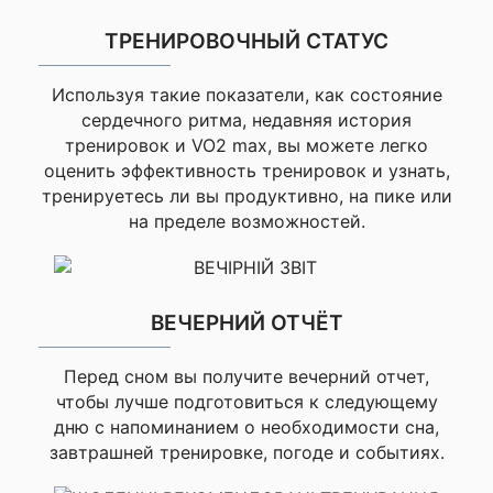
выбором, спасибо. Буду
заказывать ещё
ТРЕНИРОВОЧНЫЙ СТАТУС
Фирменное зарядное
Способ зарядки
устройство Garmin
Андрей
Используя такие показатели, как состояние
Память / История
8 Гб
сердечного ритма, недавняя история
Страница
тренировок и VO2 max, вы можете легко
▸Час/Дата,
1 из 3
оценить эффективность тренировок и узнать,
▸Синхронизация
времени по GPS,
тренируетесь ли вы продуктивно, на пике или
▸Автоматический
на пределе возможностей.
✔ ОСОБЕННОСТИ
перевод на зимнее/
ЧАСОВ
летнее время,
Оставить
▸Будильник, ▸Таймер,
▸Секундомер, ▸Восход
отзыв
/ закат Солнца
ВЕЧЕРНИЙ ОТЧЁТ
Ваша
▸Измерение пульса на
Перед сном вы получите вечерний отчет,
оценка
запястье, ▸Пульс в
—
чтобы лучше подготовиться к следующему
состоянии покоя,
▸Предупреждение об
дню с напоминанием о необходимости сна,
аномальной работе
завтрашней тренировке, погоде и событиях.
сердца, ▸Частота
Ваше
дыхания, ▸Фитнес-
имя