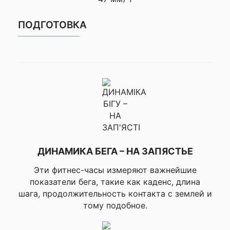
Профили активности
▸Беговые лыжи
для зивних видов
классические,
ПОДГОТОВКА
спорта
▸Катание на коньках,
▸Ходьба на
снегоступах
▸Баскетбол,
▸Волейбол, ▸Хоккей на
траве, ▸Хокей,
Профили активности
▸Футбол,
для других видов
▸Американский
спорта
футбол, ▸Лакрос,
▸Регби, ▸Алтимат,
▸Крикет, ▸Софтбол,
▸Бейсбол
ДИНАМИКА БЕГА – НА ЗАПЯСТЬЕ
Профили активности
▸Бокс, ▸Смешанные
Эти фитнес-часы измеряют важнейшие
для ринга
боевые искусства
показатели бега, такие как каденс, длина
Профили для других
шага, продолжительность контакта с землей и
▸Катание на роликах
активностей
тому подобное.
▸Выявление инцидента
во время