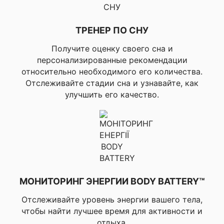
Garmin по бегу,
▸Тренер Garmin по бегу
(эксперт), ▸Тренер
ТРЕНЕР ПО СНУ
Garmin по велоспорту,
▸Тренер Garmin с
Получите оценку своего сна и
✔ ОСОБЕННОСТИ
готовыми планами для
персонализированные рекомендации
ТРЕНИРОВОК В
велоспорта, ▸Тренер
относительно необходимого его количества.
ПОМЕЩЕНИИ
Garmin по силовым
Отслеживайте стадии сна и узнавайте, как
упражнениям, ▸Тренер
улучшить его качество.
Garmin по триатлону,
▸Мультиспортивные
тренировки, ▸Кардио
тренировки, ▸Силовые
тренировки, ▸HIIT-
тренировки, ▸Йога,
▸Пилатес, ▸Анимация
на часах для
тренировок, ▸Карты
тренировки мышц на
МОНИТОРИНГ ЭНЕРГИИ BODY BATTERY™
часах
Отслеживайте уровень энергии вашего тела,
▸Силовые упражнения,
чтобы найти лучшее время для активности и
▸HIIT, ▸Кардио
отдыха.