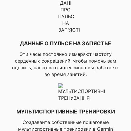
определенных
активностей,
▸Соповещенняие об
✔ БЕЗОПАСНОСТЬ И
инциденте на
СЛЕЖЕНИЕ
смартфон, ▸Помощь,
▸LiveTrack,
▸Распостранение
событий (только для
ДАННЫЕ О ПУЛЬСЕ НА ЗАПЯСТЬЕ
Android)
Эти часы постоянно измеряют частоту
▸Подсчет шагов,
сердечных сокращений, чтобы помочь вам
▸Напоминание о
оценить, насколько интенсивно вы работаете
движении
во время занятий.
(отображается после
периода бездействия;
пройдите несколько
минут, чтобы сбросить
его), ▸Авто цель
(определяет Ваш
уровень активности и
МУЛЬТИСПОРТИВНЫЕ ТРЕНИРОВКИ
✔ ОТСЛЕЖЕНИЯ
назначает ежедневную
АКТИВНОСТИ
цель), ▸Потраченные
Создавайте собственные пошаговые
калории, ▸Подсчет
мультиспортивные тренировки в Garmin