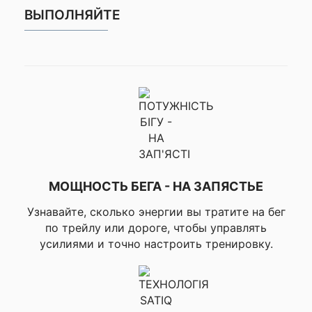
времени), ▸Беговая
ВЫПОЛНЯЙТЕ
мощность,
▸Корректируемый
темп, ▸Стан
продуктивности,
▸Лактатный порог
(анализируя ваш темп
✔ ДЛЯ БЕГА
и сердечный ритм
определяет момент,
после которого вы
начинаете быстро
уставать), ▸PacePro
стратегия тренировки,
▸Беговые упражнения,
МОЩНОСТЬ БЕГА - НА ЗАПЯСТЬЕ
▸Прогнозирование
результата
Узнавайте, сколько энергии вы тратите на бег
соревнования,
по трейлу или дороге, чтобы управлять
▸Автоматический
подъем для
усилиями и точно настроить тренировку.
трейлового бега,
▸Прогноз гонки,
▸Прогноз гонки,
зависящий от курса и
погоды,