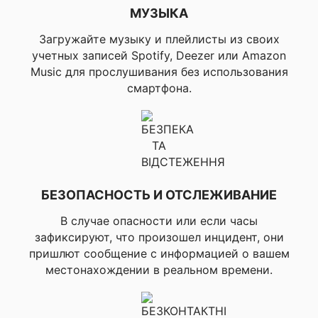
темп, счетчик гребков,
МУЗЫКА
эффективность
плавания (SWOLF),
Загружайте музыку и плейлисты из своих
калории),
учетных записей Spotify, Deezer или Amazon
▸Определение стиля
Music для прослушивания без использования
плавания (фристайл,
на спине, брасс,
смартфона.
баттерфляй), ▸Журнал
тренировок для
плавания, ▸Основной
таймер отдыха (до 0)
✔ ДЛЯ ПЛАВАНИЯ
(только для
бассейнов), ▸"REPEAT
ON" Таймер отдыха,
▸Автоотдых (только
БЕЗОПАСНОСТЬ И ОТСЛЕЖИВАНИЕ
для бассейна),
▸Уведомление о
В случае опасности или если часы
времени и расстоянии,
зафиксируют, что произошел инцидент, они
▸Уведомление о темпе
пришлют сообщение с информацией о вашем
(только для бассейна),
местонахождении в реальном времени.
▸Таймер обратного
отсчета, ▸Тренировка
в бассейне,
▸Критическая