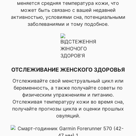
меняется средняя температура кожи, что
▸Велосипедний тур,
может быть связано с вашей недавней
▸eBike, ▸eMTB,
▸Велотренажор,
активностью, условиями сна, потенциальными
▸Велокрос, ▸BMX
заболеваниями и тому подобное.
Велосипед
▸Плавание в бассейне,
Профили активности
▸Плавание в открытой
для плавания
воде
Профили активности
▸Сапсерфинг, ▸Гребля,
для водных видов
ОТСЛЕЖИВАНИЕ ЖЕНСКОГО ЗДОРОВЬЯ
▸Рыбалка, ▸Катание на
спорта
лодке
Отслеживайте свой менструальный цикл или
▸Тенис, ▸Пикбол,
беременность, а также получайте советы по
▸Бадминтон, ▸Сквош,
физическим упражнениям и питанию.
Профили активности
▸Настольный теннис,
для ракеточных видов
Отслеживая температуру кожи во время сна,
▸Паддл теннис,
спорта
получайте прогнозы цикла и оценки прошлых
▸Теннис на платформе,
овуляций.
▸Ракетбол
▸Катание на лыжах,
▸Сноубординг,