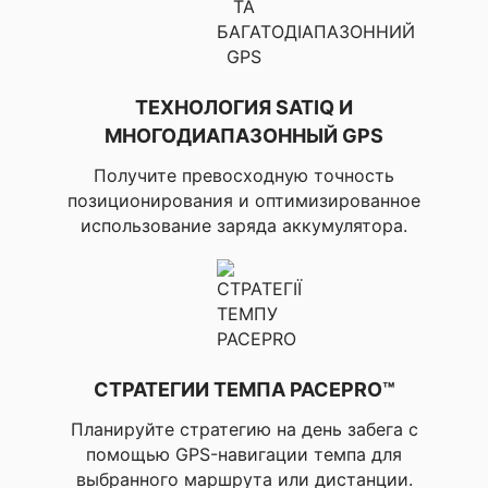
▸Совместимость с
шагомером,
▸Обнаружение бега/
ходьбы/стояния
ТЕХНОЛОГИЯ SATIQ И
▸Расчет дистанции до
МНОГОДИАПАЗОННЫЙ GPS
передней, задней и
средней части грина,
Получите превосходную точность
▸Расчет дистанции до
позиционирования и оптимизированное
помех и изгибов,
использование заряда аккумулятора.
▸Расчет дальности
удара (автоматически
рассчитывает точное
расстояние в ярдах из
любой точки на
площадке), ▸Цифровая
карта результатов,
▸Отслеживание
СТРАТЕГИИ ТЕМПА PACEPRO™
статистики (удары,
количество попаданий
Планируйте стратегию на день забега с
за 1 раунд, удары с
грина/фервея), ▸Garmin
помощью GPS-навигации темпа для
Autoshot,
выбранного маршрута или дистанции.