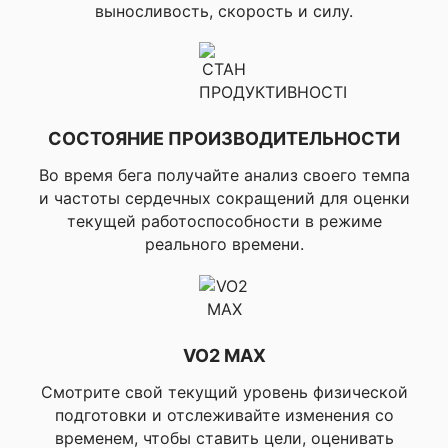
выносливость, скорость и силу.
покоя), ▸Время
восстановления, ▸Авто
MAX HR, ▸Виджет
гонки, ▸Статус HRV,
▸Передача данных о
пульсе по ANT+ на
спаренные устройства,
СОСТОЯНИЕ ПРОИЗВОДИТЕЛЬНОСТИ
▸Скорость и
дистанция по GPS,
Во время бега получайте анализ своего темпа
▸Профили
и частоты сердечных сокращений для оценки
настраиваемых
занятий, ▸Автопауз,
текущей работоспособности в режиме
▸Интервальные
реального времени.
тренировки,
▸Улучшенный интервал
(содержит открытые
повторы, страницы
данных интервала,
экран отдыха и
VO2 MAX
автоматическое
обнаружение),
Смотрите свой текущий уровень физической
▸Расширенные
подготовки и отслеживайте изменения со
тренировки, ▸HRM
временем, чтобы ставить цели, оценивать