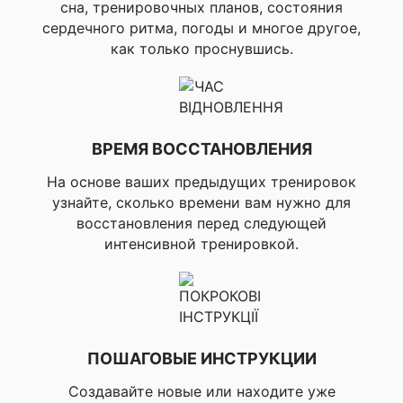
текстом (для Android),
сна, тренировочных планов, состояния
▸Вызовы через
сердечного ритма, погоды и многое другое,
Bluetooth и поддержка
как только проснувшись.
голосового
помощника,
▸Управление голосом,
▸Просмотр
изображений из
уведомлений на часах
ВРЕМЯ ВОССТАНОВЛЕНИЯ
(только для Android),
▸Утренний отчет,
На основе ваших предыдущих тренировок
▸Вечерний отчет,
узнайте, сколько времени вам нужно для
▸Календарь, ▸Погода,
▸Синхронизация
восстановления перед следующей
настроек с Garmin
интенсивной тренировкой.
Connect Mobile в
✔ ЕЖЕДНЕВНЫЕ
режиме реального
УМНЫЕ ФУНКЦИИ
времени, ▸Режим
сбережения заряда
батареи, ▸Хранение
музыки, ▸Управление
ПОШАГОВЫЕ ИНСТРУКЦИИ
музыкой на
смартфоне,
Создавайте новые или находите уже
▸Воспроизведение и