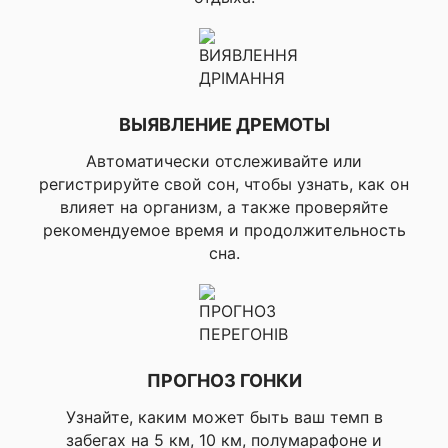
тренировки,
Профили активности в
▸Эллиптические
тренажерном зале
тренировки, ▸Подьем
по ступеньках, ▸Гребля
на тренажере,
▸Прыжки со скакалкой
ВЫЯВЛЕНИЕ ДРЕМОТЫ
▸Триатлон, ▸Двухборье
Автоматически отслеживайте или
/ Дуатлон,
▸Комбинированная
регистрируйте свой сон, чтобы узнать, как он
Профили активности
тренировка,
влияет на организм, а также проверяйте
для мультиспорта
▸Бассейновый
рекомендуемое время и продолжительность
триатлон, ▸Плавание/
сна.
бег
▸Ходьба, ▸Ходьба в
Профили активности
помещении, ▸Пилатес,
для здоровья
▸Йога, ▸Подвижность
(Mobility)
ПРОГНОЗ ГОНКИ
▸ Бег, ▸Бег на
открытом воздухе,
Узнайте, каким может быть ваш темп в
▸Бег на беговой
забегах на 5 км, 10 км, полумарафоне и