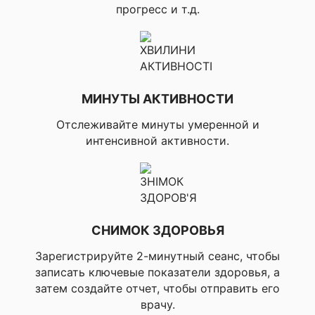
Беговой темп и
прогресс и т.д.
дистанция, ▸Auto Lap
(автоматическое
обозначение нового
круга), ▸Manual Lap
(ручное обозначение
нового круга), ▸Таймер
отдыха,
МИНУТЫ АКТИВНОСТИ
✔ ТРЕНИРОВКА,
▸Настраиваемые
ПЛАНИРОВАНИЕ И
уведомления о круге,
Отслеживайте минуты умеренной и
АНАЛИЗ
▸Тепловая и высотная
интенсивной активности.
акклимация, ▸VO2 max
бег, ▸VO2 max
трейловый бег,
▸Коэффициент
нагрузки,
▸Тренировочная
нагрузка,
СНИМОК ЗДОРОВЬЯ
▸Эффективность
тренировок,
Зарегистрируйте 2-минутный сеанс, чтобы
▸Эффективность
записать ключевые показатели здоровья, а
тренировок
затем создайте отчет, чтобы отправить его
(анаэробная),
врачу.
▸Основное