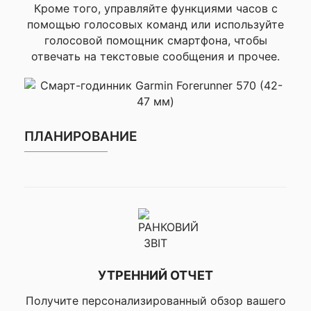
▸GPS, ▸GLONASS,
Кроме того, управляйте функциями часов с
▸GALILEO, ▸SatIQ,
помощью голосовых команд или используйте
▸Измерение пульса
голосовой помощник смартфона, чтобы
Garmin Elevate,
отвечать на текстовые сообщения и прочее.
▸Пульсоксиметр,
▸Барометрический
✔ ДАТЧИКИ
высотомер, ▸Компас,
▸Гироскоп,
▸Акселерометр,
▸Термометр, ▸Датчик
ПЛАНИРОВАНИЕ
освещенности, ▸QZSS,
▸BEIDOU
Поддержка
Wi-Fi, Bluetooth, ANT+
протоколов
Совместимость со
▸iPhone, ▸Android
смартфонами
▸Connect IQ, ▸Connect
IQ на устройстве,
▸Смарт оповещения,
▸Текстовый ответ /
УТРЕННИЙ ОТЧЕТ
отклонение
телефонного звонка с
Получите персонализированный обзор вашего