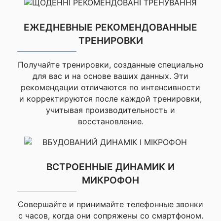
возраст, ▸Энергия тела
—
При
Body Battery,
▸Отслеживание уровня
Самовывозе
ЕЖЕДНЕВНЫЕ РЕКОМЕНДОВАННЫЕ
стресса,
ТРЕНИРОВКИ
▸Напоминание об
Комментарий
отдыхе (отслеживание
заранее
дыхания), ▸Таймер
Получайте тренировки, созданные специально
✔ МОНИТОРИНГ
расслабляющего
для вас и на основе ваших данных. Эти
ЗДОРОВЬЯ
дыхания, ▸Медитация,
рекомендации отличаются по интенсивности
▸Обнаружение
и корректируются после каждой тренировки,
дремания,
учитывая производительность и
▸Мониторинг сна,
▸Расширенный
восстановление.
мониторинг сна,
▸Тренер сна,
▸Отслеживание
Я согласен с
гидратации, ▸Женское
Политикой
ВСТРОЕННЫЕ ДИНАМИК И
здоровье, ▸Снимок
конфиденциальности
данного сайта
здоровья,
МИКРОФОН
▸Температура кожи,
▸Консультант по Jet
Lag
Совершайте и принимайте телефонные звонки
с часов, когда они сопряжены со смартфоном.