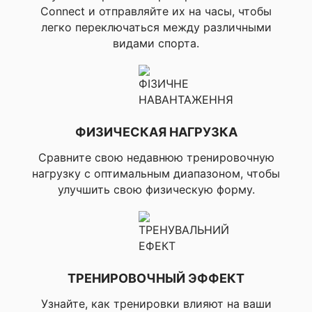
этажей, ▸Пройдена
Connect и отправляйте их на часы, чтобы
дистанция, ▸Минуты
легко переключаться между различными
интенсивности,
▸TrueUp, ▸Move IQ,
видами спорта.
▸Приложение Garmin
Connect Challenges
APP, ▸Автоматический
подсчет повторов
▸Настраиваемый
ФИЗИЧЕСКАЯ НАГРУЗКА
экран, ▸Загружаемые
планы тренировок,
Сравните свою недавнюю тренировочную
▸Ежедневные
нагрузку с оптимальным диапазоном, чтобы
рекомендованные
тренировки, ▸Зоны
улучшить свою физическую форму.
пульса, ▸Уведомление
о пульсе, ▸Расчет
затраченных калорий
на основе показаний
пульсометра, ▸% HR
max, ▸% HRR (резерв
ТРЕНИРОВОЧНЫЙ ЭФФЕКТ
ЧП в % – макс. частота
пульса минус частота
Узнайте, как тренировки влияют на ваши
пульса в состоянии