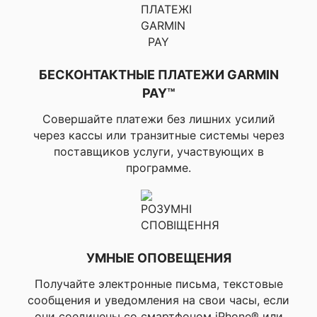
скорость плавания,
▸Отслеживание пульса
под водой, ▸Частота
сердечных
сокращений от
БЕСКОНТАКТНЫЕ ПЛАТЕЖИ GARMIN
внешнего HRM (в
режиме реального
PAY™
времени во время
отдыха, статистика
Совершайте платежи без лишних усилий
интервалов и сеансов)
через кассы или транзитные системы через
поставщиков услуги, участвующих в
✔ ФУНКЦИИ
Приложение TOE-TO-
ОТСЛЕЖЕНИЯ
программе.
TOE Challenges
АКТИВНОСТИ ДЕТЕЙ
УМНЫЕ ОПОВЕЩЕНИЯ
Получайте электронные письма, текстовые
сообщения и уведомления на свои часы, если
они соединены со смартфоном iPhone® или