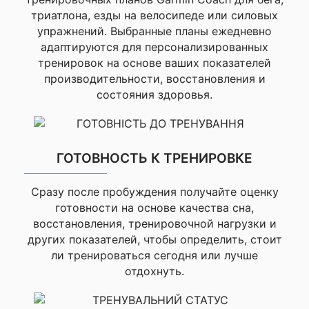
Отличные часы! Всё
Возможность
триатлона, езды на велосипеде или силовых
Да
работает, GPS
большого шрифта
упражнений. Выбранные планы ежедневно
точный
▸
В режиме GPS-GNSS:
адаптируются для персонализированных
до 18 часов.
▸
В
Моя оценка —
тренировок на основе ваших показателей
режиме SatIQ
производительности, восстановления и
Доставка быстрая,
(автоматический
состояния здоровья.
курьер вежливый.
выбор):
до 14 часов.
▸
В режиме все
Магазин рекомендую,
спутниковые системы
буду заказывать ещё
GNSS +
многодиапазонный:
до
Игорь
ГОТОВНОСТЬ К ТРЕНИРОВКЕ
13 часов.
▸
В режиме
Время работы батареи
GPS-GNSS с музыкой:
Отличный девайс!
до 9 часов.
▸
В
Сразу после пробуждения получайте оценку
Всё работает
режиме SatIQ
готовности на основе качества сна,
(автоматический
идеально
восстановления, тренировочной нагрузки и
выбор) GNSS с
других показателей, чтобы определить, стоит
Моя оценка —
музыкой:
до 8 часов.
ли тренироваться сегодня или лучше
▸
В режиме всех
Доставили за два дня,
систем GNSS +
отдохнуть.
упаковка целая.
многодиапазонный
режим с музыкой:
до 8
Консультант помог с
часов.