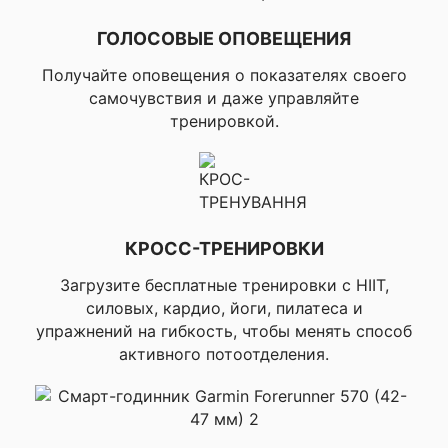
блокировка, ▸Горячие
клавиши, ▸История
ГОЛОСОВЫЕ ОПОВЕЩЕНИЯ
активности,
▸Автоматическое
Получайте оповещения о показателях своего
прокручивание,
самочувствия и даже управляйте
▸Physio TrueUp,
тренировкой.
▸Единый
тренировочный статус
▸Дистанция, время и
темп по GPS, ▸Беговая
динамика,
▸Вертикальные
КРОСС-ТРЕНИРОВКИ
колебания, ▸Время и
баланс контакта с
Загрузите бесплатные тренировки с HIIT,
землей (с
силовых, кардио, йоги, пилатеса и
совместимым
упражнений на гибкость, чтобы менять способ
аксессуаром), ▸Длина
активного потоотделения.
шага в реальном
времени, ▸Каденция
(показывает
количество шагов в
минуту в реальном