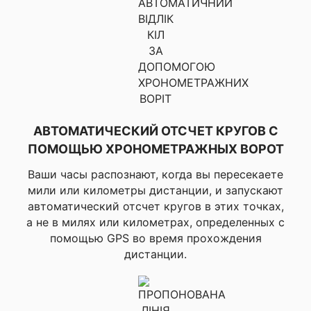
рыболовный
календарь,
▸Информация про
Солнце и Луну
▸Маршруты, ▸Круг на
велосипеде и
максимальная
мощность круга (с
измерителем
АВТОМАТИЧЕСКИЙ ОТСЧЕТ КРУГОВ С
мощности), ▸Гонки,
ПОМОЩЬЮ ХРОНОМЕТРАЖНЫХ ВОРОТ
▸Уведомления (сигнал
о достигнутой цели -
Ваши часы распознают, когда вы пересекаете
время, дистанция,
пульс или калории),
мили или километры дистанции, и запускают
▸Кривая мощности и %
автоматический отсчет кругов в этих точках,
FTP тренировок,
а не в милях или километрах, определенных с
▸Совместимость с
помощью GPS во время прохождения
Vector и Rally
дистанции.
(измерители
✔ ДЛЯ ВЕЛОСПОРТА
мощности),
▸Совместимость с
Varia Vision,
▸Совместимость с