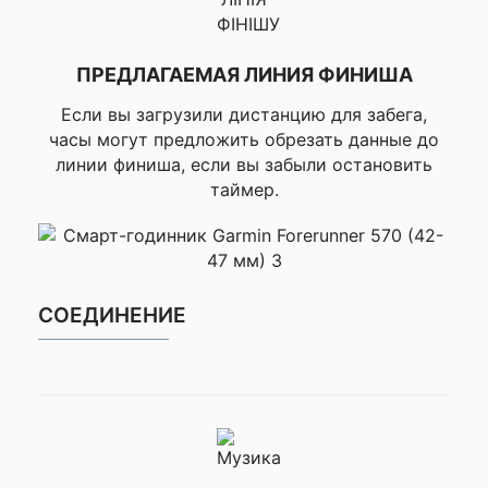
радаром Varia, ▸
Совместимость с
камерой Varia Radar,
ПРЕДЛАГАЕМАЯ ЛИНИЯ ФИНИША
▸Совместимость с
фарами Varia,
Если вы загрузили дистанцию для забега,
▸Поддержка датчика
часы могут предложить обрезать данные до
сорости и кадэнса (с
датчиком),
линии финиша, если вы забыли остановить
▸Совместимость с
таймер.
измерителем
мощности
▸Характеристики
плавания в открытой
воде (расстояние,
СОЕДИНЕНИЕ
темп, дистанция,
счетчик гребков,
скорость,
эффективность
плавания SWOLF),
▸Характеристики для
бассейна (длина
бассейна, дистанция,