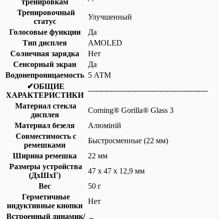
тренировкам
Тренировочный
Улучшенный
статус
Голосовые функции
Да
Тип дисплея
AMOLED
Солнечная зарядка
Нет
Сенсорный экран
Да
Водонепроницаемость
5 АТМ
✔ОБЩИЕ
-------------------------------------------------
ХАРАКТЕРИСТИКИ
Материал стекла
Corning® Gorilla® Glass 3
дисплея
Материал безеля
Алюміній
Совместимость с
Быстросменные (22 мм)
ремешками
Ширина ремешка
22 мм
Размеры устройства
47 x 47 x 12,9 мм
(ДхШхГ)
Вес
50 г
Герметичные
Нет
индуктивные кнопки
Встроенный динамик/