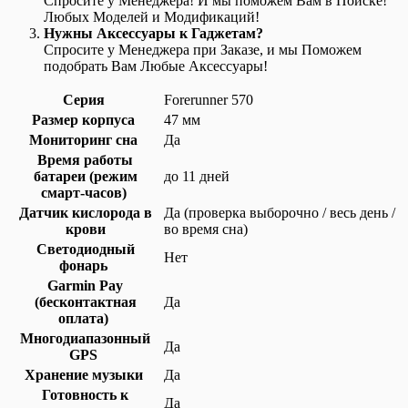
Спросите у Менеджера! И мы поможем Вам в Поиске!
Любых Моделей и Модификаций!
Нужны Аксессуары к Гаджетам?
Спросите у Менеджера при Заказе, и мы Поможем
подобрать Вам Любые Аксессуары!
Серия
Forerunner 570
Размер корпуса
47 мм
Мониторинг сна
Да
Время работы
батареи (режим
до 11 дней
смарт-часов)
Датчик кислорода в
Да (проверка выборочно / весь день /
крови
во время сна)
Светодиодный
Нет
фонарь
Garmin Pay
(бесконтактная
Да
оплата)
Многодиапазонный
Да
GPS
Хранение музыки
Да
Готовность к
Да