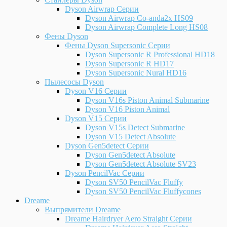
Dyson Airwrap Серии
Dyson Airwrap Co-anda2x HS09
Dyson Airwrap Complete Long HS08
Фены Dyson
Фены Dyson Supersonic Серии
Dyson Supersonic R Professional HD18
Dyson Supersonic R HD17
Dyson Supersonic Nural HD16
Пылесосы Dyson
Dyson V16 Серии
Dyson V16s Piston Animal Submarine
Dyson V16 Piston Animal
Dyson V15 Серии
Dyson V15s Detect Submarine
Dyson V15 Detect Absolute
Dyson Gen5detect Серии
Dyson Gen5detect Absolute
Dyson Gen5detect Absolute SV23
Dyson PencilVac Серии
Dyson SV50 PencilVac Fluffy
Dyson SV50 PencilVac Fluffycones
Dreame
Выпрямители Dreame
Dreame Hairdryer Aero Straight Серии