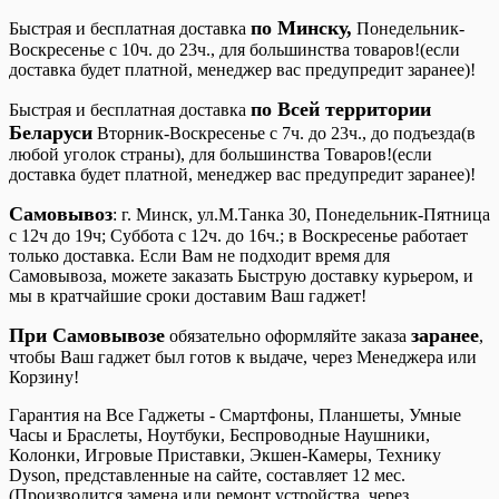
по Минску,
Быстрая и бесплатная доставка
Понедельник-
Воскресенье с 10ч. до 23ч., для большинства товаров!(если
доставка будет платной, менеджер вас предупредит заранее)!
по Всей территории
Быстрая и бесплатная доставка
Беларуси
Вторник-Воскресенье с 7ч. до 23ч., до подъезда(в
любой уголок страны), для большинства Товаров!(если
доставка будет платной, менеджер вас предупредит заранее)!
Самовывоз
: г. Минск, ул.М.Танка 30, Понедельник-Пятница
с 12ч до 19ч; Cуббота с 12ч. до 16ч.; в Воскресенье работает
только доставка. Если Вам не подходит время для
Самовывоза, можете заказать Быструю доставку курьером, и
мы в кратчайшие сроки доставим Ваш гаджет!
При Самовывозе
заранее
обязательно оформляйте заказа
,
чтобы Ваш гаджет был готов к выдаче, через Менеджера или
Корзину!
Гарантия на Все Гаджеты - Смартфоны, Планшеты, Умные
Часы и Браслеты, Ноутбуки, Беспроводные Наушники,
Колонки, Игровые Приставки, Экшен-Камеры, Технику
Dyson, представленные на сайте, составляет 12 мес.
(Производится замена или ремонт устройства, через,