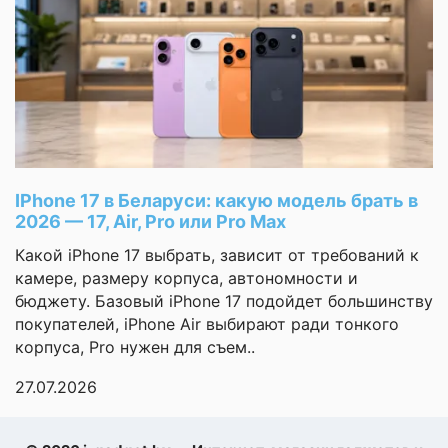
гребля, йога,
Часы отличные, лёгкие,
Спортивные
бег,
удобные. Оригинал,
профили
велоспорт,
новый. Доставка
плавание,
сноубординг,
быстрая, курьер
игровые виды
приехал вовремя.
спорта,
Спасибо за подарок!
катание на
лыжах
При
Александр
Самовывозе
IPhone 17 в Беларуси: какую модель брать в
Автораспознавание
2026 — 17, Air, Pro или Pro Max
тренировок
Страница
Какой iPhone 17 выбрать, зависит от требований к
1 из 3
Планировщик
заранее
камере, размеру корпуса, автономности и
тренировок
бюджету. Базовый iPhone 17 подойдет большинству
покупателей, iPhone Air выбирают ради тонкого
Встроенный
музыкальный
корпуса, Pro нужен для съем..
Оставить
плеер
27.07.2026
отзыв
Магазин
приложений
Ваша