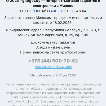
© 2026 i-gadget.by — Интернет-магазин гаджетов и
оценка
Умный будильник
электроники в Минске
—
SMS, email,
Зарегистрирован Минским городским исполнительным
календарь,
комитетом 18.02.2025г
социальные
Ваше
имя
сети,
Юридический адрес: Республика Беларусь, 220073, г.
—
Уведомления
входящий
Минск, ул. Кальварийская, д. 25, оф. 305
звонок,
данные о
Дисконт-центр гаджетов
тренировке,
Всегда низкие цены
Комментарий
будильник
Прием заявок на сайте круглосуточно
Голосовой
+375 (44) 500-70-62
помощник
Контактная информация
камерой
Мы работаем: с 9.00 до 21.00
Дистанционное
смартфона,
управление
плеером
Размещенная на настоящем сайте информация отражена для
смартфона
получения общего представления потенциальным
потребителем свойств и характеристик товаров. Настоящий
Оплата часами
Apple Pay
сайт и размещенная на нем информация не является
Я согласен с
публичной офертой. Все существенные условия договора
Политикой
купли-продажи утверждаются после согласования с