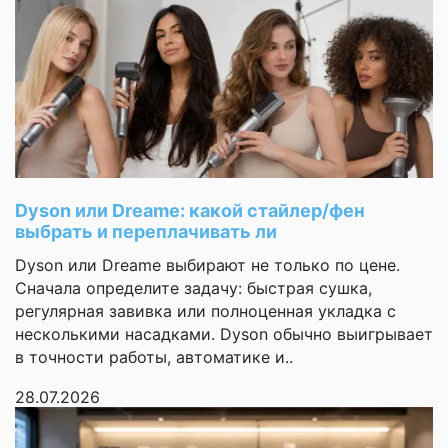
Купила по акции,
очень выгодно
Звонки
управление и
разговор
Моя оценка —
Возможность
Часы оригинальные,
говорить по часам
новые, всё работает.
Магазин помог с
Поддержка SIM-
настройкой, показали
карты
как синхронизировать с
металл
Dyson или Dreame: какой стайлер/фен
телефоном. Доставили
Материал корпуса
(алюминий)
выбрать и переплачивать ли
за два дня. Рекомендую
Dyson или Dreame выбирают не только по цене.
Татьяна
Материал ремешка
силикон
Сначала определите задачу: быстрая сушка,
регулярная завивка или полноценная укладка с
Долго выбирал
Функции
несколькими насадками. Dyson обычно выигрывает
между разными
в точности работы, автоматике и..
моделями,
силовые
консультант помог
тренировки,
28.07.2026
определиться
кардио
тренировки,
Моя оценка —
ходьба,