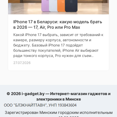
Страница
сноубординг,
1 из 3
игровые виды
спорта,
катание на
IPhone 17 в Беларуси: какую модель брать
лыжах
в 2026 — 17, Air, Pro или Pro Max
При
Оставить
Автораспознавание
Какой iPhone 17 выбрать, зависит от требований к
Самовывозе
тренировок
отзыв
камере, размеру корпуса, автономности и
бюджету. Базовый iPhone 17 подойдет
Планировщик
большинству покупателей, iPhone Air выбирают
Ваша
тренировок
ради тонкого корпуса, Pro нужен для съем..
заранее
оценка
—
27.07.2026
Встроенный
музыкальный
плеер
Ваше
имя
Магазин
—
приложений
© 2026 i-gadget.by — Интернет-магазин гаджетов и
электроники в Минске
Умный будильник
Комментарий
SMS, email,
Зарегистрирован Минским городским исполнительным
календарь,