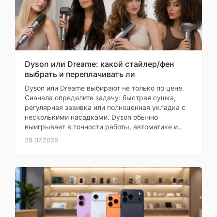
Возможность
дня. Очень довольна
говорить по часам
Екатерина
Поддержка SIM-
карты
Купила в подарок
мужу
металл
Dyson или Dreame: какой стайлер/фен
Материал корпуса
(алюминий)
выбрать и переплачивать ли
Моя оценка —
Dyson или Dreame выбирают не только по цене.
Он в восторге! Часы
Материал ремешка
силикон
Сначала определите задачу: быстрая сушка,
оригинальные, новые,
регулярная завивка или полноценная укладка с
все функции работают.
Функции
несколькими насадками. Dyson обычно
Магазин помог с
выигрывает в точности работы, автоматике и..
проверкой на
28.07.2026
силовые
оригинальность.
тренировки,
Доставили быстро, за
кардио
тренировки,
два дня. Спасибо!
ходьба,
Ирина
гребля, йога,
Спортивные
бег,
профили
велоспорт,
плавание,