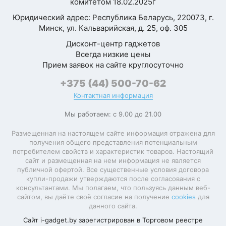
комитетом 18.02.2025г
социальные
сети,
Юридический адрес: Республика Беларусь, 220073, г.
Уведомления
входящий
Минск, ул. Кальварийская, д. 25, оф. 305
звонок,
Дисконт-центр гаджетов
данные о
Всегда низкие цены
тренировке,
Прием заявок на сайте круглосуточно
будильник
+375 (44) 500-70-62
Голосовой
Я согласен с
помощник
Контактная информация
Политикой
конфиденциальности
Мы работаем: с 9.00 до 21.00
камерой
данного сайта
Дистанционное
смартфона,
Размещенная на настоящем сайте информация отражена для
управление
плеером
получения общего представления потенциальным
смартфона
потребителем свойств и характеристик товаров. Настоящий
сайт и размещенная на нем информация не является
Оплата часами
Apple Pay
публичной офертой. Все существенные условия договора
купли-продажи утверждаются после согласования с
компас,
консультантами. Мы полагаем, что пользуясь данным веб-
Дополнительные
поддержка
сайтом, вы даёте своё согласие на получение
cookies
для
функции
MagSafe
данного сайта.
Сайт i-gadget.by зарегистрирован в Торговом реестре