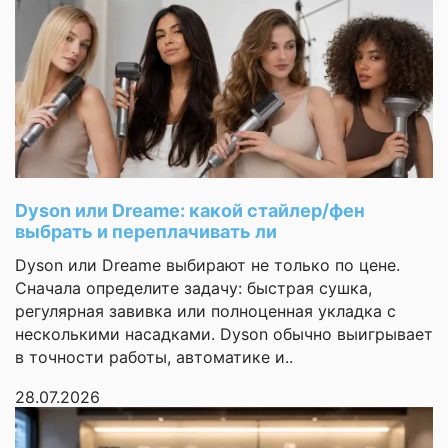
основные задачи:
считают шаги,
Звонки
управление и
разговор
отслеживают
тренировки, приходят
Возможность
уведомления. Дизайн
говорить по часам
красивый, экран яркий,
даже на солнце видно.
Поддержка SIM-
карты
Понравилось, что
можно выбрать
металл
Dyson или Dreame: какой стайлер/фен
Материал корпуса
множество ремешков —
(алюминий)
выбрать и переплачивать ли
под любой стиль.
Dyson или Dreame выбирают не только по цене.
Материал ремешка
силикон
Доставка пришла
Сначала определите задачу: быстрая сушка,
быстро, упаковано
регулярная завивка или полноценная укладка с
хорошо. Единственное,
Функции
несколькими насадками. Dyson обычно выигрывает
что немного
в точности работы, автоматике и..
раздражает — это
силовые
батарея. При активном
тренировки,
28.07.2026
кардио
использовании с
тренировки,
включаным экраном и
ходьба,