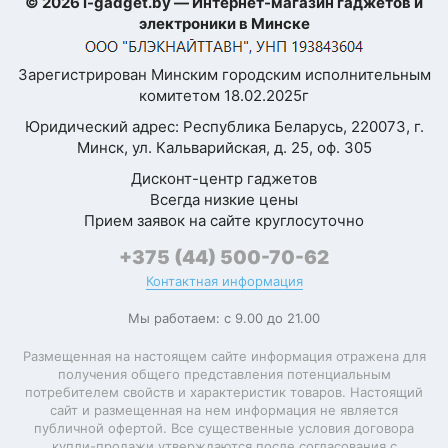
© 2026 i-gadget.by — Интернет-магазин гаджетов и
Умный будильник
корректно, GPS тоже
электроники в Минске
неплохо ловит. Для
SMS, email,
повседневного
Зарегистрирован Минским городским исполнительным
календарь,
использования — самое
комитетом 18.02.2025г
социальные
то
сети,
Юридический адрес: Республика Беларусь, 220073, г.
Уведомления
входящий
Мария С.
Минск, ул. Кальварийская, д. 25, оф. 305
звонок,
данные о
Дисконт-центр гаджетов
тренировке,
Отличные часы,
Всегда низкие цены
будильник
всем доволен
Прием заявок на сайте круглосуточно
Голосовой
Моя оценка —
+375 (44) 500-70-62
помощник
Доставили быстро,
Контактная информация
упаковка целая.
камерой
Мы работаем: с 9.00 до 21.00
Дистанционное
смартфона,
Консультант помог с
управление
плеером
настройкой.
Размещенная на настоящем сайте информация отражена для
смартфона
получения общего представления потенциальным
Рекомендую
потребителем свойств и характеристик товаров. Настоящий
Оплата часами
Apple Pay
Антон
сайт и размещенная на нем информация не является
публичной офертой. Все существенные условия договора
купли-продажи утверждаются после согласования с