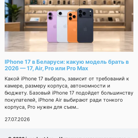
постоянным
гребля, йога,
Спортивные
бег,
измерением пульса
профили
велоспорт,
хватает примерно на
плавание,
полтора дня. То есть
сноубординг,
заряжать приходится
игровые виды
спорта,
каждую ночь. Если
катание на
забыл поставить на
лыжах
При
зарядку, утром часы
Самовывозе
IPhone 17 в Беларуси: какую модель брать в
могут разрядиться.
Автораспознавание
2026 — 17, Air, Pro или Pro Max
тренировок
Вроде бы мелочь, но в
путешествиях или в
Какой iPhone 17 выбрать, зависит от требований к
Планировщик
заранее
походах это может
камере, размеру корпуса, автономности и
тренировок
стать проблемой.
бюджету. Базовый iPhone 17 подойдет большинству
Хотелось бы хотя бы 3
покупателей, iPhone Air выбирают ради тонкого
Встроенный
музыкальный
корпуса, Pro нужен для съем..
дня автономности.
плеер
Однако за такую цену
27.07.2026
это простительно. В
Магазин
остальном всё отлично.
приложений
Пульсомер работает