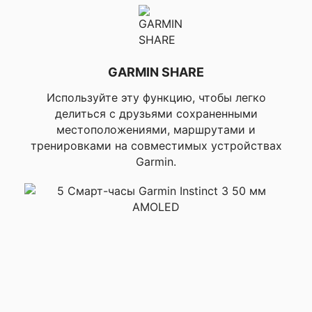
▸Помехи и цели для
поля, ▸Таймер
раунда/одометр,
▸Совместимость с
автоматическим
GARMIN SHARE
отслеживанием
клюшек (нужен
Используйте эту функцию, чтобы легко
аксессуар),
делиться с друзьями сохраненными
▸Возможность
использования на
местоположениями, маршрутами и
официальных
тренировками на совместимых устройствах
турнирах,
Garmin.
▸Соединение с
приложением Garmin
Golf
▸Пошаговая
навигация,
▸Создание трека по
точкам в режиме
реального времени,
▸Возвращение к
начальной точке,