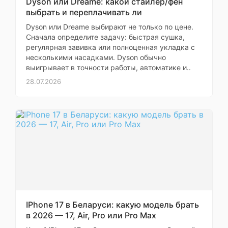
Dyson или Dreame: какой стайлер/фен
сорости и кадэнса (с
выбрать и переплачивать ли
датчиком),
▸Совместимость с
Dyson или Dreame выбирают не только по цене.
измерителем
Сначала определите задачу: быстрая сушка,
мощности
регулярная завивка или полноценная укладка с
несколькими насадками. Dyson обычно
▸Характеристики
выигрывает в точности работы, автоматике и..
плавания в открытой
28.07.2026
воде (расстояние,
темп, дистанция,
счетчик гребков,
скорость,
эффективность
плавания SWOLF),
▸Характеристики
для бассейна (длина
бассейна, дистанция,
темп, счетчик
гребков,
эффективность
плавания (SWOLF),
IPhone 17 в Беларуси: какую модель брать
калории),
в 2026 — 17, Air, Pro или Pro Max
▸Определение стиля