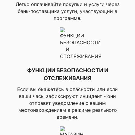
статус
Легко оплачивайте покупки и услуги через
банк-поставщика услуги, участвующий в
▸Дистанция, время и
программе.
темп по GPS,
▸Беговая динамика,
▸Вертикальные
колебания, ▸Время и
баланс контакта с
землей (с
совместимым
аксессуаром),
▸Длина шага в
ФУНКЦИИ БЕЗОПАСНОСТИ И
реальном времени,
▸Каденция
ОТСЛЕЖИВАНИЯ
(показывает
количество шагов в
Если вы окажетесь в опасности или если
минуту в реальном
ваши часы зафиксируют инцидент - они
времени), ▸Беговая
отправят уведомление с вашим
мощность,
местонахождением в режиме реального
▸Корректируемый
темп, ▸Стан
времени.
продуктивности,
✔ ДЛЯ БЕГА
▸Лактатный порог
(анализируя ваш