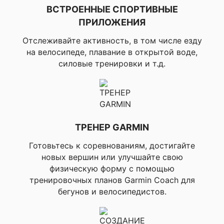
▸LiveTrack, ▸Обмен
ВСТРОЕННЫЕ СПОРТИВНЫЕ
сообщениями со
ПРИЛОЖЕНИЯ
зрителями
Отслеживайте активность, в том числе езду
▸Режим
на велосипеде, плавание в открытой воде,
позиционирования в
✔ ТАКТИЧЕСКИЕ
силовые тренировки и т.д.
двух системах
ФУНКЦИИ
координат, ▸XERO
локации
▸Игровая
активность,
✔ ВОЗМОЖНОСТИ
▸Совместимость с
ДЛЯ ИГР
ТРЕНЕР GARMIN
программой
GAMEON
Готовьтесь к соревнованиям, достигайте
новых вершин или улучшайте свою
▸Подсчет шагов,
физическую форму с помощью
▸Напоминание о
тренировочных планов Garmin Coach для
движении
(отображается после
бегунов и велосипедистов.
периода
бездействия;
пройдите несколько