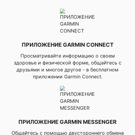
▸Коэффициент
нагрузки,
▸Тренировочная
нагрузка,
▸Эффективность
тренировок,
▸Эффективность
тренировок
ПРИЛОЖЕНИЕ GARMIN CONNECT
(анаэробная),
▸Основное
Просматривайте информацию о своем
преимущество
здоровье и физической форме, общайтесь с
(метки
друзьями и многое другое - в бесплатном
тренировочного
эффекта), ▸Польза от
приложении Garmin Connect.
тренировок,
▸Настраиваемые
уведомления,
▸Аудиоподсказки,
▸Автопереход
Multisport, ▸Время
финиша,
ПРИЛОЖЕНИЕ GARMIN MESSENGER
▸Виртуальный
Партнер (функция
Общайтесь с помощью двустороннего обмена
тренировки с