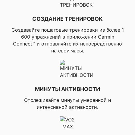
минут, чтобы
сбросить его), ▸Авто
цель (определяет
СОЗДАНИЕ ТРЕНИРОВОК
Ваш уровень
✔ ОТСЛЕЖЕНИЯ
активности и
АКТИВНОСТИ
Создавайте пошаговые тренировки из более 1
назначает
600 упражнений в приложении Garmin
ежедневную цель),
▸Потраченные
Connect™ и отправляйте их непосредственно
калории, ▸Подсчет
на свои часы.
этажей, ▸Пройдена
дистанция, ▸Минуты
интенсивности,
▸TrueUp, ▸Move IQ,
▸Приложение Garmin
Connect Challenges
APP
МИНУТЫ АКТИВНОСТИ
Отслеживайте минуты умеренной и
▸Кардио тренировки,
▸Силовые
интенсивной активности.
тренировки, ▸HIIT-
тренировки, ▸Йога,
✔ ОСОБЕННОСТИ
▸Пилатес,
ТРЕНИРОВОК В
▸Анимированные
ПОМЕЩЕНИИ
тренировки, ▸Карты