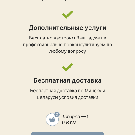
загрузочной
картографии, ▸GPS-
координати,
▸Sight'N'Go
(навигация по
Дополнительные услуги
направлению),
▸Расчет площади,
Бесплатно настроим Ваш гаджет и
▸Спроэктированная
профессионально проконсультируем по
путевая точка,
любому вопросу
▸Информация про
Солнце и Луну,
▸Активность режима
"Экспедиция GPS",
▸Приливы, ▸Таблицы
Бесплатная доставка
приливов
Бесплатная доставка по Минску и
▸Маршруты, ▸Круг на
Беларуси
условия доставки
велосипеде и
максимальная
мощность круга (с
0
Товаров — 0
измерителем
0 BYN
мощности), ▸Гонки,
▸Уведомления