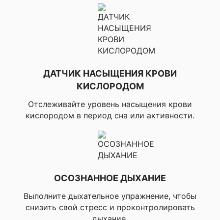
дорожке, ▸Бег в
Профили активности
помещении, ▸Бег по
для бега
пересеченной
местности,
▸Виртуальный бег,
▸Полоса
препятствий
ДАТЧИК НАСЫЩЕНИЯ КРОВИ
▸Хайкинг,
КИСЛОРОДОМ
▸Альпинизм в
помещении,
Отслеживайте уровень насыщения крови
Профили активности
▸Боулдеринг,
кислородом в период сна или активности.
для открытого
▸Альпинизм, ▸Охота,
пространства
▸Верховая езда,
▸Гольф, ▸Диск-гольф,
▸Стрельба из лука
▸Велосипед,
ОСОЗНАННОЕ ДЫХАНИЕ
▸Шоссейный
велосипед, ▸Горный
Выполните дыхательное упражнение, чтобы
велосипед,
▸Гравийный
снизить свой стресс и проконтролировать
велосипед,
дыхание.
Профили активности