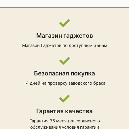
▸TracBack, ▸UltraTrac,
▸Режим "Вокруг
меня", ▸Ориентир,
▸Функция "Впереди",
▸Навигация Nextfork,
▸Профиль высот,
▸Расстояние до
Магазин гаджетов
места назначения,
▸Предупреждение о
Магазин Гаджетов
по доступным ценам
шторме,
▸Вертикальная
скорость (скорость
подъема за период
времени), ▸Всего
Безопасная покупка
восхождений/
✔ ДЛЯ АКТИВНОСТЕЙ
спусков, ▸План
14 дней на проверку заводского брака
НА ПРИРОДЕ
будущего подъема,
▸Предварительно
загруженные карты
дорог и троп,
Гарантия качества
▸Предварительно
установленные
Гарантия 36 месяцев сервисного
карты горно-лыжных
трасс, ▸Поддержка
обслуживания
условия гарантии