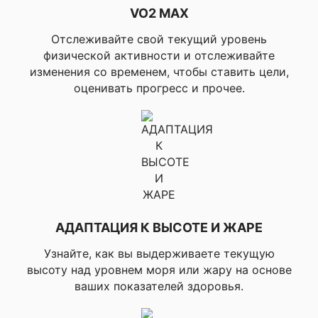
VO2 MAX
тренировки мышц на
экране,
Отслеживайте свой текущий уровень
▸Автоматический
подсчет повторов
физической активности и отслеживайте
изменения со временем, чтобы ставить цели,
▸Настраиваемый
оценивать прогресс и прочее.
экран, ▸Загружаемые
планы тренировок,
▸Ежедневные
рекомендованные
тренировки, ▸Зоны
пульса,
▸Уведомление о
пульсе, ▸Расчет
затраченных
калорий на основе
АДАПТАЦИЯ К ВЫСОТЕ И ЖАРЕ
показаний
пульсометра, ▸% HR
Узнайте, как вы выдерживаете текущую
max, ▸%HRR (резерв
высоту над уровнем моря или жару на основе
ЧП в % – макс.
частота пульса
ваших показателей здоровья.
минус частота
пульса в состоянии