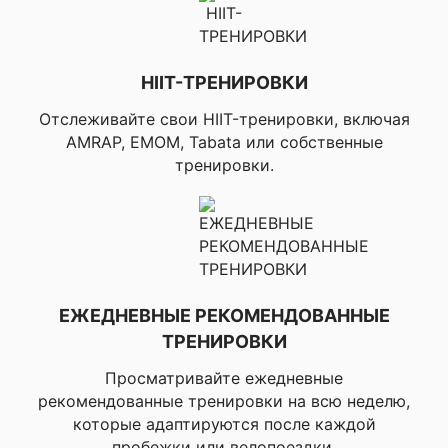
покоя), ▸Время
восстановления,
▸Авто MAX HR,
▸Виджет гонки,
HIIT-ТРЕНИРОВКИ
▸Статус HRV,
▸Передача данных о
Отслеживайте свои HIIT-тренировки, включая
пульсе по ANT+ на
AMRAP, EMOM, Tabata или собственные
спаренные
устройства,
тренировки.
▸Частота дыхания во
время занятий,
▸Скорость и
дистанция по GPS,
▸Профили
настраиваемых
занятий, ▸Автопауз,
▸Интервальные
ЕЖЕДНЕВНЫЕ РЕКОМЕНДОВАННЫЕ
тренировки,
ТРЕНИРОВКИ
▸Улучшенный
интервал (содержит
Просматривайте ежедневные
открытые повторы,
рекомендованные тренировки на всю неделю,
страницы данных
которые адаптируются после каждой
интервала, экран
отдыха и
пробежки или велопоездки.