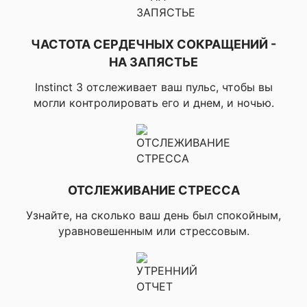
функционал богатый,
отчет, ▸Календарь,
▸Погода,
экран яркий, доставка
▸Синхронизация
быстрая. Оценку
ЧАСТОТА СЕРДЕЧНЫХ СОКРАЩЕНИЙ -
настроек с Garmin
ставлю 4
Connect Mobile в
НА ЗАПЯСТЬЕ
режиме реального
Ольга
✔ ЕЖЕДНЕВНЫЕ
времени, ▸Режим
Instinct 3 отслеживает ваш пульс, чтобы вы
УМНЫЕ ФУНКЦИИ
сбережения заряда
могли контролировать его и днем, и ночью.
батареи,
▸Управление
Страница
1 из 3
музыкой на
смартфоне, ▸Поиск
смартфона, ▸Поиск
часов,
ОТСЛЕЖИВАНИЕ СТРЕССА
▸Дистанционное
управление камерой
Оставить
Узнайте, на сколько ваш день был спокойным,
Virb,
отзыв
▸Совместимость с
уравновешенным или стрессовым.
программой Garmin
Messenger,
Ваша
▸Управление смарт-
оценка
тренажером, ▸Режим
—
дисплея RED SHIFT,