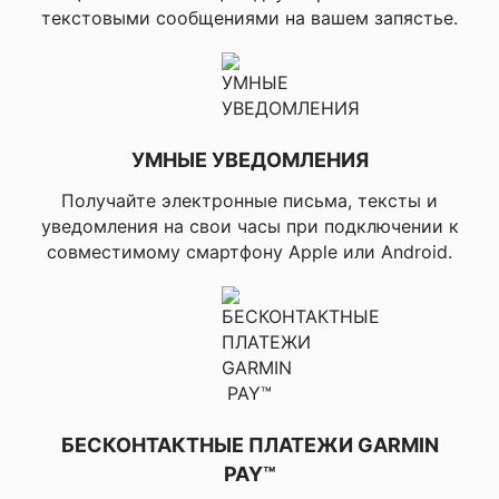
виртуальным
текстовыми сообщениями на вашем запястье.
партнером),
▸Соревнования,
▸Автоматическое
распознавание
занятий для
различных видов
УМНЫЕ УВЕДОМЛЕНИЯ
спорта,
▸Мультиспорт
Получайте электронные письма, тексты и
(меняет режим
уведомления на свои часы при подключении к
тренировки
нажатием кнопки),
совместимому смартфону Apple или Android.
▸Сенсорная и/или
кнопочная
блокировка,
▸Горячие клавиши,
▸История
активности,
▸Автоматическое
прокручивание,
▸Physio TrueUp,
БЕСКОНТАКТНЫЕ ПЛАТЕЖИ GARMIN
▸Единый
PAY™
тренировочный