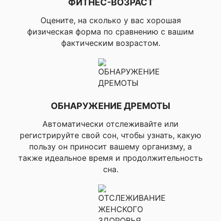
плавание, ▸Рафтинг
ФИТНЕС-ВОЗРАСТ
Оцените, на сколько у вас хорошая
▸Мотоцикл,
▸Оверлендинг,
физическая форма по сравнению с вашим
Профили активности
▸Мотокрос,
фактическим возрастом.
для мотоспорта
▸Квадроцикл,
▸Снегоход
▸Тенис, ▸Пикбол,
▸Бадминтон, ▸Сквош,
Профили активности
▸Настольный теннис,
для ракеточных видов
ОБНАРУЖЕНИЕ ДРЕМОТЫ
▸Паддл теннис,
спорта
▸Теннис на
Автоматически отслеживайте или
платформе,
▸Ракетбол
регистрируйте свой сон, чтобы узнать, какую
пользу он приносит вашему организму, а
▸Катание на лыжах,
также идеальное время и продолжительность
▸Сноубординг,
сна.
Профили активности
▸Беговые лыжи
для зивних видов
классические,
спорта
▸Катание на коньках,
▸Ходьба на
снегоступах