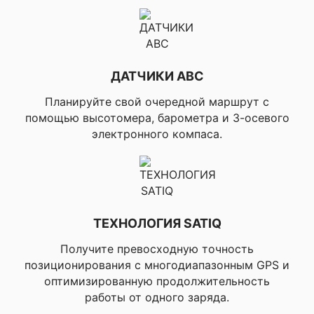
грина, ▸Расчет
дистанции до помех
и изгибов, ▸Расчет
дальности удара
(автоматически
рассчитывает
ДАТЧИКИ ABC
точное расстояние в
ярдах из любой
Планируйте свой очередной маршрут с
точки на площадке),
помощью высотомера, барометра и 3-осевого
▸Цифровая карта
электронного компаса.
результатов,
▸Отслеживание
статистики (удары,
количество
попаданий за 1
раунд, удары с
грина/фервея),
ТЕХНОЛОГИЯ SATIQ
▸Garmin Autoshot,
✔ ДЛЯ ГОЛЬФА
▸Автоматическое
Получите превосходную точность
обновление
позиционирования с многодиапазонным GPS и
направления удара,
оптимизированную продолжительность
▸Просмотр грина с
ручным
работы от одного заряда.
размещением лунок,