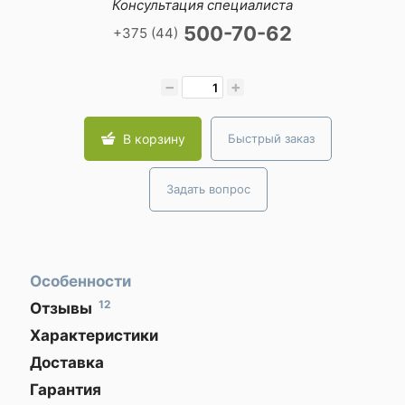
Консультация специалиста
500-70-62
+375 (44)
−
+
В корзину
Быстрый заказ
Задать вопрос
Особенности
12
Отзывы
Давно
Серия
ЗАКАЗЫВАЙТЕ
Instinct 3
Характеристики
присматривался к
ГАДЖЕТЫ
ЗАРАНЕЕ!
умным часам, но
Доставка
Размер корпуса
50 мм
по
всё откладывал из-
Гарантия
Минску,
за цены