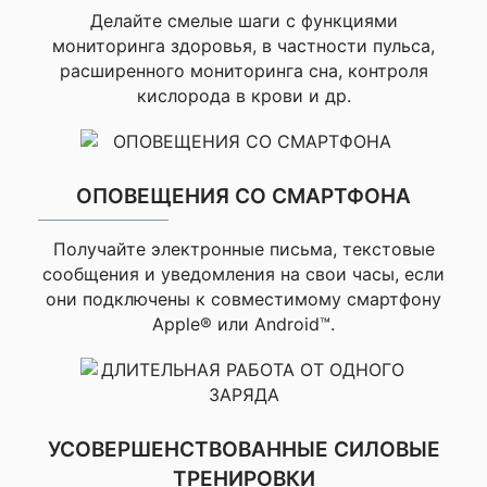
Память / История
4 Гб
заряжала раз в неделю.
Делайте смелые шаги с функциями
Доставили быстро, всё
мониторинга здоровья, в частности пульса,
▸Час/Дата,
в идеальном состоянии.
расширенного мониторинга сна, контроля
▸Синхронизация
Ещё и помощь с
кислорода в крови и др.
времени по GPS,
▸Автоматический
настройкой оказали –
перевод на зимнее/
спасибо. Теперь я точно
✔ ОСОБЕННОСТИ
летнее время,
ЧАСОВ
не пропущу дедлайн и
▸Будильник,
ОПОВЕЩЕНИЯ СО СМАРТФОНА
не потрачу лишнего.
▸Таймер,
▸Секундомер,
Всем фрилансерам
▸Восход / закат
Получайте электронные письма, текстовые
советую – вещь!
Солнца
сообщения и уведомления на свои часы, если
Анна
они подключены к совместимому смартфону
При
▸Измерение пульса
Apple® или Android™.
на запястье, ▸Пульс в
Самовывозе
Купила мужу, он
состоянии покоя,
очень доволен
▸Предупреждение об
аномальной работе
Моя оценка —
заранее
сердца, ▸Частота
дыхания, ▸Фитнес-
Часы выглядят стильно,
УСОВЕРШЕНСТВОВАННЫЕ СИЛОВЫЕ
возраст, ▸Энергия
цвет Neo Tropic/Twilight
тела Body Battery,
ТРЕНИРОВКИ
необычный, привлекает