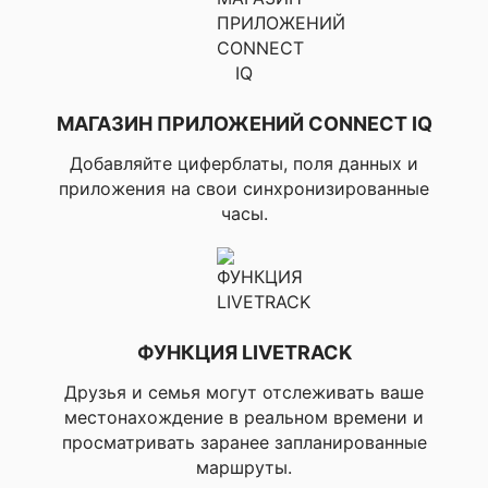
темп и сердечный
ритм определяет
момент, после
которого вы
начинаете быстро
уставать), ▸PacePro
МАГАЗИН ПРИЛОЖЕНИЙ CONNECT IQ
стратегия
тренировки,
Добавляйте циферблаты, поля данных и
▸Беговые
приложения на свои синхронизированные
упражнения, ▸Оценка
часы.
бега на подъеме,
▸Прогнозирование
результата
соревнования,
▸Прогноз гонки,
▸Совместимость с
шагомером,
ФУНКЦИЯ LIVETRACK
▸Обнаружение бега/
ходьбы/стояния
Друзья и семья могут отслеживать ваше
местонахождение в реальном времени и
▸Расчет дистанции
просматривать заранее запланированные
до передней, задней
маршруты.
и средней части