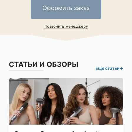
(сигнал о
достигнутой цели -
Оформить заказ
время, дистанция,
пульс или калории),
▸FTP
Позвонить менеджеру
(функциональная
пороговая
мощность), ▸Grit и
Flow для горных
велосипедов,
▸Расширенная
✔ ДЛЯ ВЕЛОСПОРТА
велосипедная
СТАТЬИ И ОБЗОРЫ
динамика,
Еще статьи
→
▸Совместимость с
Vector и Rally
(измерители
мощности),
▸Совместимость із
Varia Vision,
▸Совместимость с
радаром Varia,
▸Совместимость с
фарами Varia,
▸Поддержка датчика