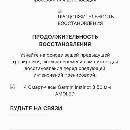
автоматическое
обнаружение),
▸Расширенные
тренировки,
▸Режимы питания –
настройка батареи
ПРОДОЛЖИТЕЛЬНОСТЬ
во время
активности, ▸HRM
ВОССТАНОВЛЕНИЯ
Беговой темп и
дистанция, ▸Auto Lap
Узнайте на основе вашей предыдущей
(автоматическое
тренировки, сколько времени вам нужно для
обозначение нового
восстановления перед следующей
круга), ▸Manual Lap
интенсивной тренировкой.
✔ ТРЕНИРОВКА,
(ручное обозначение
ПЛАНИРОВАНИЕ И
нового круга),
АНАЛИЗ
▸Таймер отдыха,
▸Настраиваемые
уведомления о
круге, ▸Тепловая и
БУДЬТЕ НА СВЯЗИ
высотная
акклимация, ▸VO2
max бег, ▸VO2 max
трейловый бег,