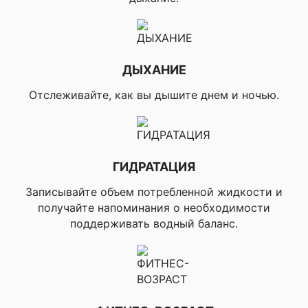
▸Велосипедная
для велоспорта
прогулка,
▸Велосипедний тур,
▸eBike, ▸eMTB,
▸Велотренажор,
ДЫХАНИЕ
▸Велокрос, ▸BMX
Велосипед
Отслеживайте, как вы дышите днем и ночью.
▸Плавание в
Профили активности
бассейне, ▸Плавание
для плавания
в открытой воде
▸Сапсерфинг,
ГИДРАТАЦИЯ
▸Гребля, ▸Каякинг,
Записывайте объем потребленной жидкости и
▸Серфинг,
▸Кайтбординг,
получайте напоминания о необходимости
▸Виндсерфинг,
поддерживать водный баланс.
Профили активности
▸Рыбалка, ▸Катание
для водных видов
на лодке, ▸Катание
спорта
на водных лыжах,
▸Вейкбординг,
▸Вейксерфинг,
▸Тюбинг, ▸Подводное