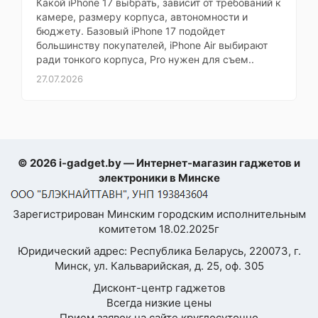
плавания (фристайл,
Какой iPhone 17 выбрать, зависит от требований к
на спине, брасс,
камере, размеру корпуса, автономности и
баттерфляй),
бюджету. Базовый iPhone 17 подойдет
▸Журнал тренировок
большинству покупателей, iPhone Air выбирают
для плавания,
ради тонкого корпуса, Pro нужен для съем..
✔ ДЛЯ ПЛАВАНИЯ
▸Основной таймер
27.07.2026
отдыха (до 0)
(только для
бассейнов), ▸"REPEAT
ON" Таймер отдыха,
▸Автоотдых (только
для бассейна),
▸Уведомление о
© 2026 i-gadget.by — Интернет-магазин гаджетов и
времени и
электроники в Минске
расстоянии, ▸Таймер
обратного отсчета,
Зарегистрирован Минским городским исполнительным
▸Тренировка в
комитетом 18.02.2025г
бассейне,
▸Отслеживание
Юридический адрес: Республика Беларусь, 220073, г.
пульса под водой,
Минск, ул. Кальварийская, д. 25, оф. 305
▸Частота сердечных
сокращений от
Дисконт-центр гаджетов
внешнего HRM (в
Всегда низкие цены
режиме реального
Прием заявок на сайте круглосуточно