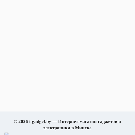
установленные
карты горно-
лыжных трасс,
▸Поддержка
загрузочной
картографии, ▸GPS-
координати,
▸Sight'N'Go
(навигация по
направлению),
▸Расчет площади,
▸Спроэктированная
путевая точка,
▸Информация про
Солнце и Луну,
▸Активность режима
"Экспедиция GPS",
▸Приливы,
▸Таблицы приливов
▸Маршруты, ▸Круг
© 2026 i-gadget.by — Интернет-магазин гаджетов и
на велосипеде и
электроники в Минске
максимальная