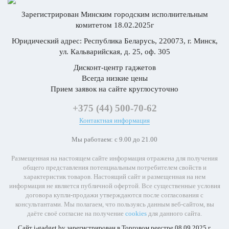
мощность круга (с
измерителем
Зарегистрирован Минским городским исполнительным
мощности), ▸Гонки,
комитетом 18.02.2025г
▸Уведомления
Юридический адрес: Республика Беларусь, 220073, г. Минск,
(сигнал о
ул. Кальварийская, д. 25, оф. 305
достигнутой цели -
время, дистанция,
Дисконт-центр гаджетов
пульс или калории),
Всегда низкие цены
▸FTP
Прием заявок на сайте круглосуточно
(функциональная
пороговая
+375 (44) 500-70-62
мощность), ▸Grit и
Контактная информация
Flow для горных
велосипедов,
✔ ДЛЯ
Мы работаем: с 9.00 до 21.00
▸Расширенная
ВЕЛОСПОРТА
велосипедная
Размещенная на настоящем сайте информация отражена для получения
динамика,
общего представления потенциальным потребителем свойств и
▸Совместимость с
характеристик товаров. Настоящий сайт и размещенная на нем
Vector и Rally
информация не является публичной офертой. Все существенные условия
(измерители
договора купли-продажи утверждаются после согласования с
мощности),
консультантами. Мы полагаем, что пользуясь данным веб-сайтом, вы
▸Совместимость із
даёте своё согласие на получение
cookies
для данного сайта.
Varia Vision,
▸Совместимость с
Сайт i-gadget.by зарегистрирован в Торговом реестре 08.09.2025 г.