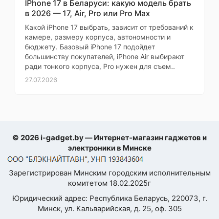
документы. Часы не
оповещение о
IPhone 17 в Беларуси: какую модель брать
Самовывозе
происшествии (при
вызывают покраснения,
в 2026 — 17, Air, Pro или Pro Max
падении/аварии),
кожа дышит.
Какой iPhone 17 выбрать, зависит от требований к
подключение
Пульсометр работает
камере, размеру корпуса, автономности и
беспроводных
заранее
наушников
без нагрева. Сын носит
бюджету. Базовый iPhone 17 подойдет
большинству покупателей, iPhone Air выбирают
целый день, ни разу не
измерение частоты
ради тонкого корпуса, Pro нужен для съем..
пожалел. Даже в ванне
шага (Cadence),
27.07.2026
не снимает — защита
расчет
IP68. Все функции
кардиореспираторной
подготовленности
безопасны. Заказывала
(VO2 Max), расчет
с самовывозом,
времени
проверила на месте.
Профессиональные
восстановления
© 2026 i-gadget.by — Интернет-магазин гаджетов и
функции
(Recovery Time),
Уверена, что это лучший
электроники в Минске
расчет готовности к
выбор для активного
тренировке (Body
ребёнка
Battery), расчет
Зарегистрирован Минским городским исполнительным
статуса
Наталья М.
комитетом 18.02.2025г
вариабельности
сердечного ритма
Юридический адрес: Республика Беларусь, 220073, г.
Покупала себе,
(HRV)
Минск, ул. Кальварийская, д. 25, оф. 305
очень рада