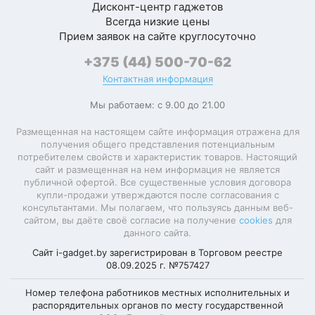
Дисконт-центр гаджетов
Конструкция
Моя оценка —
Всегда низкие цены
Прием заявок на сайте круглосуточно
Оригинальный товар,
Пыле-, влаго-,
новый, цвет черный
+375 (44) 500-70-62
ударопрочность
строгий. Консультант
Контактная информация
помог с выбором, все
Класс влагозащиты
5 ATM
Мы работаем: с 9.00 до 21.00
рассказал. Доставка
Защита от царапин
Gorilla Glass v3
быстрая, спасибо!
Размещенная на настоящем сайте информация отражена для
Светлана
получения общего представления потенциальным
Вибрация
потребителем свойств и характеристик товаров. Настоящий
сайт и размещенная на нем информация не является
Сменный ремешок
Купила мужу, он в
публичной офертой. Все существенные условия договора
восторге
купли-продажи утверждаются после согласования с
консультантами. Мы полагаем, что пользуясь данным веб-
Размеры и вес
Моя оценка —
сайтом, вы даёте своё согласие на получение
cookies
для
данного сайта.
Оригинальный товар,
Длина
45 мм
Сайт i-gadget.by зарегистрирован в Торговом реестре
новый, без дефектов.
08.09.2025 г. №757427
Консультация была
Ширина
45 мм
полезной, помогли с
Номер телефона работников местных исполнительных и
распорядительных органов по месту государственной
Толщина
12 мм
настройкой. Доставили