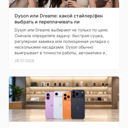
социальные сети,
контролировать
Уведомления
входящий звонок,
активность без вреда
данные о тренировке,
Dyson или Dreame: какой стайлер/фен
будильник
для здоровья. Очень
выбрать и переплачивать ли
рада, что в магазине
Голосовой
Dyson или Dreame выбирают не только по цене.
подробно рассказали о
помощник
Сначала определите задачу: быстрая сушка,
сертификатах.
регулярная завивка или полноценная укладка с
Дистанционное
Доставили быстро,
несколькими насадками. Dyson обычно
плеером смартфона
управление
упаковка экологичная
выигрывает в точности работы, автоматике и..
— без лишнего
28.07.2026
Оплата часами
Garmin Pay
пластика. В подарок
дали тканевую сумку
отслеживание сна,
отслеживание уровня
многоразового
стресса,
использования. Теперь
отслеживание
я спокойна за здоровье
женского здоровья,
семьи. Спасибо за
подсчет потраченных
калорий, дыхательные
качественный продукт.
Дополнительные
упражнения, таймер,
Сначала сомневалась,
функции
секундомер, компас,
но продавец показал
поиск смартфона,
При