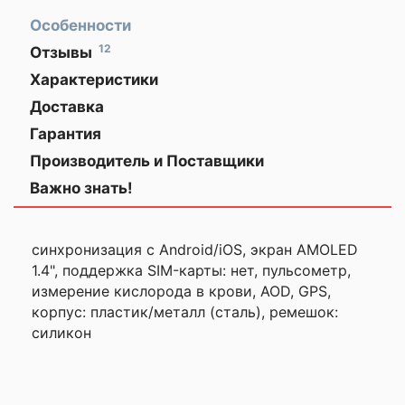
Особенности
12
Отзывы
— большой яркий
ЗАКАЗЫВАЙТЕ
Характеристики
дисплей, читаемый
ГАДЖЕТЫ
ЗАРАНЕЕ!
на солнце
Доставка
по
Гарантия
Общая информация
Моя оценка —
Минску,
Производитель и Поставщики
— точный GPS, без
Дата выхода на
задержек
Важно знать!
2023 г.
рынок
— множество
спортивных режимов
Основные
— встроенный
синхронизация с Android/iOS, экран AMOLED
1.4", поддержка SIM-карты: нет, пульсометр,
музыкальный плеер
Тип
умные часы
измерение кислорода в крови, AOD, GPS,
— водозащита, можно
корпус: пластик/металл (сталь), ремешок:
плавать
Состояние
силикон
новый
— пульсометр и
устройства
оксиметр работают
Подключение к
корректно
Bluetooth
смартфону
— автоматическое