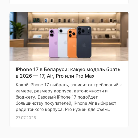
отдельная сенсорная
когда покупаю
кнопка съемки
дорогую технику, но
"Camera Control",
этот телефон
которая может быть
полностью
использована не
только в качестве
оправдал цену
спуска затвора
камеры, но и для
Моя оценка —
расширенных
Да, стоит немало, но за
настроек съемки.
эти деньги получаешь
✅ Экран
флагманские
IPhone 17 в Беларуси: какую модель брать
iPhone 16 Plus имеет
характеристики:
в 2026 — 17, Air, Pro или Pro Max
яркий дисплей с
отличный экран,
разрешением
Какой iPhone 17 выбрать, зависит от требований к
мощный процессор,
2796x1290 пикселей и
камере, размеру корпуса, автономности и
яркостью до 2000 нит
хорошую камеру,
бюджету. Базовый iPhone 17 подойдет
в пике, что
быструю зарядку и
большинству покупателей, iPhone Air выбирают
обеспечивает четкое
ради тонкого корпуса, Pro нужен для съем..
стильный дизайн. Если
изображение даже
брать аналоги от других
при ярком солнечном
27.07.2026
свете.
брендов, цена будет
выше, а тут ещё и
✅Процессор