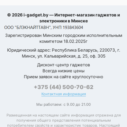
подарок дали. Считаю,
Новая модель
оснащена системой
что соотношение цена-
на чипе Apple A18,
© 2026 i-gadget.by — Интернет-магазин гаджетов и
качество здесь на
разработанной
электроники в Минске
высоте. Покупкой
специально для
довольна, ни разу не
работы с
генеративной
Зарегистрирован Минским городским исполнительным
пожалела
моделью Apple
комитетом 18.02.2025г
Елена Козлова
Intelligence на самом
Юридический адрес: Республика Беларусь, 220073, г.
устройстве. Apple A18
Минск, ул. Кальварийская, д. 25, оф. 305
на 30% быстрее
Долго выбирала
своего
телефон для
Дисконт-центр гаджетов
предшественника по
Всегда низкие цены
ребёнка, очень
CPU и на 40% быстрее
Прием заявок на сайте круглосуточно
переживала за
по GPU.
качество и
+375 (44) 500-70-62
✅ Камеры
безопасность
Контактная информация
Блок камер включает
в себя два модуля:
Моя оценка —
Мы работаем: с 9.00 до 21.00
основной модуль на
Консультант подробно
48 Мп с оптической
Размещенная на настоящем сайте информация отражена для
стабилизацией и
рассказал о составе и
получения общего представления потенциальным
кропом до 12 Мп, а
материалах, заверил,
Отличия от
потребителем свойств и характеристик товаров. Настоящий
также