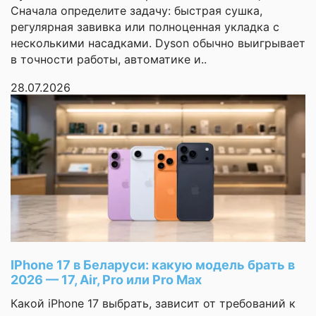
море. Фотографии
настраиваемая
Сначала определите задачу: быстрая сушка,
физическая кнопка
получаются как у
регулярная завивка или полноценная укладка с
быстрых действий
профессионального
несколькими насадками. Dyson обычно выигрывает
"Action Button" и
фотографа. Я ничего не
в точности работы, автоматике и..
отдельная сенсорная
понимаю в технике, но
кнопка съемки
28.07.2026
"Camera Control",
этот телефон просто
которая может быть
работает. Батареи
использована не
хватает надолго. В
только в качестве
общем, я в восторге.
спуска затвора
камеры, но и для
Спасибо консультантам,
расширенных
помогли с переносом
настроек съемки.
данных
✅ Экран
Юлия
iPhone 16 Plus имеет
яркий дисплей с
разрешением
2796x1290 пикселей и
IPhone 17 в Беларуси: какую модель брать в
Страница
яркостью до 2000 нит
1 из 3
2026 — 17, Air, Pro или Pro Max
в пике, что
Какой iPhone 17 выбрать, зависит от требований к
обеспечивает четкое