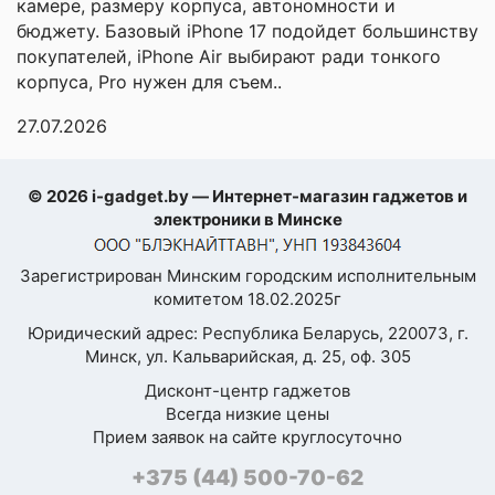
изображение даже
камере, размеру корпуса, автономности и
при ярком солнечном
бюджету. Базовый iPhone 17 подойдет большинству
свете.
Оставить
покупателей, iPhone Air выбирают ради тонкого
корпуса, Pro нужен для съем..
отзыв
✅Процессор
Новая модель
27.07.2026
оснащена системой
Ваша
на чипе Apple A18,
оценка
разработанной
—
специально для
© 2026 i-gadget.by — Интернет-магазин гаджетов и
работы с
электроники в Минске
генеративной
Ваше
моделью Apple
имя
Intelligence на самом
Зарегистрирован Минским городским исполнительным
—
устройстве. Apple A18
комитетом 18.02.2025г
на 30% быстрее
Юридический адрес: Республика Беларусь, 220073, г.
своего
Минск, ул. Кальварийская, д. 25, оф. 305
предшественника по
Комментарий
CPU и на 40% быстрее
Дисконт-центр гаджетов
по GPU.
Всегда низкие цены
Прием заявок на сайте круглосуточно
✅ Камеры
Блок камер включает
+375 (44) 500-70-62
в себя два модуля: