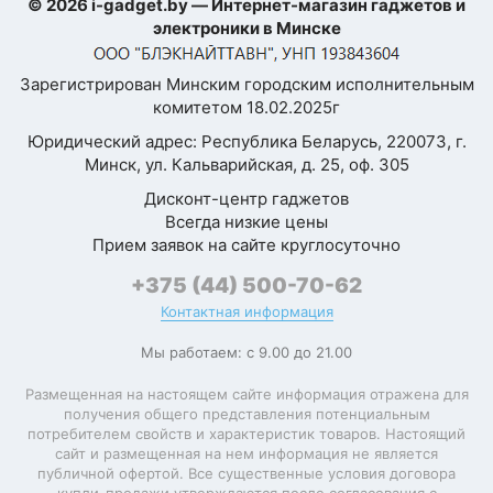
200 Мп, 24 мм, f/1.7,
© 2026 i-gadget.by — Интернет-магазин гаджетов и
Я согласен с
1/1.3", 0.6 мкм, FOV 85°,
электроники в Минске
Политикой
Quad Pixel AF,
конфиденциальности
оптическая
данного сайта
Зарегистрирован Минским городским исполнительным
стабилизация,
комитетом 18.02.2025г
Samsung HP2,
широкоугольный
Юридический адрес: Республика Беларусь, 220073, г.
Характеристики
12 Мп, f/2.2, 1.4 мкм,
Минск, ул. Кальварийская, д. 25, оф. 305
блока камер
FOV 120°, Dual Pixel AF,
сверхширокоугольный
Дисконт-центр гаджетов
10 Мп, 67 мм, f/2.4, 1.0
Всегда низкие цены
мкм, FOV 36°, PDAF, 3x
Прием заявок на сайте круглосуточно
оптический зум,
оптическая
+375 (44) 500-70-62
стабилизация,
Контактная информация
телеобъектив
Мы работаем: с 9.00 до 21.00
Максимальное
7680x4320 (30
разрешение видео
кадров/с)
Размещенная на настоящем сайте информация отражена для
получения общего представления потенциальным
Беспроводная
потребителем свойств и характеристик товаров. Настоящий
15 Вт
зарядка
сайт и размещенная на нем информация не является
публичной офертой. Все существенные условия договора
Обратная