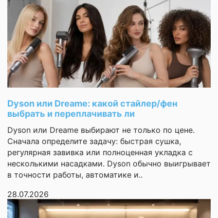
фотки и видики
премиальных
коробка из
смартфонов
переработанного
моноблокового типа.
заранее
картона это вайб
Такое улучшенное
соотношение сторон
ребята молодцы за
обеспечивает
экологию все к
удобство и
естественность
Моя оценка —
набора текста, а также
руто
повышает
производительность.
Dyson или Dreame: какой стайлер/фен
zxc_boi
выбрать и переплачивать ли
Основные
Dyson или Dreame выбирают не только по цене.
Страница
Сначала определите задачу: быстрая сушка,
1 из 3
Тип
смартфон
регулярная завивка или полноценная укладка с
несколькими насадками. Dyson обычно выигрывает
Операционная
Android
в точности работы, автоматике и..
система
28.07.2026
Оставить
Версия ОС на
Android 16
момент выхода
отзыв