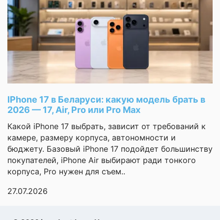
Оболочка
One UI
Ваша
оценка
Размер экрана
8"
—
Разрешение
1968x2184
экрана
Ваше
имя
Технология экрана
AMOLED
—
Частота
IPhone 17 в Беларуси: какую модель брать в
120 Гц
обновления экрана
2026 — 17, Air, Pro или Pro Max
Комментарий
Тип оперативной
Какой iPhone 17 выбрать, зависит от требований к
LPDDR5X
памяти
камере, размеру корпуса, автономности и
бюджету. Базовый iPhone 17 подойдет большинству
Тип встроенной
UFS 4.0
покупателей, iPhone Air выбирают ради тонкого
памяти
корпуса, Pro нужен для съем..
Количество точек
27.07.2026
матрицы основной
200 Мп
камеры