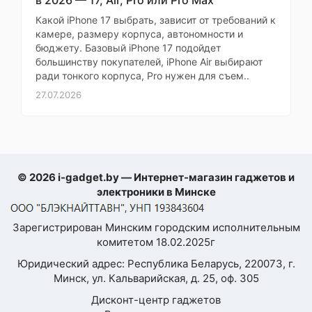
в 2026 — 17, Air, Pro или Pro Max
Какой iPhone 17 выбрать, зависит от требований к
камере, размеру корпуса, автономности и
Функциональность
бюджету. Базовый iPhone 17 подойдет
большинству покупателей, iPhone Air выбирают
ради тонкого корпуса, Pro нужен для съем..
Складывание
27.07.2026
лидара
Датчик
загрязнения
Выдвигающиеся
© 2026 i-gadget.by — Интернет-магазин гаджетов и
ноги
электроники в Минске
Механическая
Зарегистрирован Минским городским исполнительным
рука
комитетом 18.02.2025г
локальная
Юридический адрес: Республика Беларусь, 220073, г.
уборка,
Минск, ул. Кальварийская, д. 25, оф. 305
Функциональные
уборка по
особенности
расписанию,
Дисконт-центр гаджетов
пылесоса
виртуальная