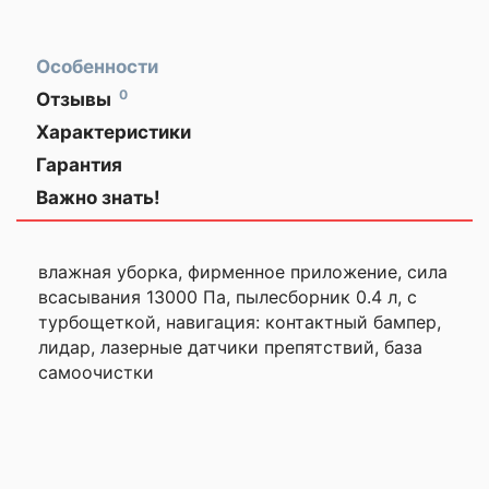
Особенности
0
Отзывы
ЗАКАЗЫВАЙТЕ
Оставить
Характеристики
ГАДЖЕТЫ
Общая информация
отзыв
ЗАРАНЕЕ!
Гарантия
Важно знать!
Описание
Ваша
✅ Робот-пылесос Dreame Robot
оценка
Vacuum F10 Plus предлагает
—
влажная уборка, фирменное приложение, сила
эффективную сухую и влажную
уборку, благодаря мощной системе
всасывания 13000 Па, пылесборник 0.4 л, с
Vormax с силой всасывания 13000
турбощеткой, навигация: контактный бампер,
Ваше
Па. Этот умный помощник справится
лидар, лазерные датчики препятствий, база
имя
с любыми загрязнениями,
—
самоочистки
обеспечивая идеальную чистоту в
вашем доме.
✅ Управление устройством
Комментарий
осуществляется через удобное
приложение, а также