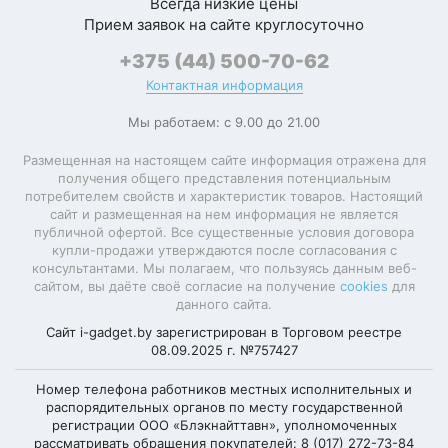
Всегда низкие цены
стена в
Прием заявок на сайте круглосуточно
приложении
+375 (44) 500-70-62
самоочистка
Функциональные
Контактная информация
пылесборника
особенности базы
робота
Мы работаем: с 9.00 до 21.00
Дистанционное
мобильное
Размещенная на настоящем сайте информация отражена для
управление
приложение
получения общего представления потенциальным
потребителем свойств и характеристик товаров. Настоящий
Интеграция в
фирменное
сайт и размещенная на нем информация не является
"умный дом"
приложение
публичной офертой. Все существенные условия договора
купли-продажи утверждаются после согласования с
консультантами. Мы полагаем, что пользуясь данным веб-
сайтом, вы даёте своё согласие на получение
cookies
для
Аккумулятор и время работы
данного сайта.
Сайт i-gadget.by зарегистрирован в Торговом реестре
08.09.2025 г. №757427
Тип аккумулятора
Li-ion
Номер телефона работников местных исполнительных и
Емкость
распорядительных органов по месту государственной
5 200 мА·ч
аккумулятора
регистрации ООО «Блэкнайттавн», уполномоченных
рассматривать обращения покупателей: 8 (017) 272-73-84