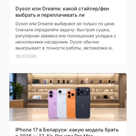
пылесоса
Dyson или Dreame: какой стайлер/фен
выбрать и переплачивать ли
Объем резервуара
0.15 л
для воды
Dyson или Dreame выбирают не только по цене.
Сначала определите задачу: быстрая сушка,
регулярная завивка или полноценная укладка с
несколькими насадками. Dyson обычно
Навигация
выигрывает в точности работы, автоматике и..
28.07.2026
Построение карты
помещения
контактный
бампер,
Системы
лидар,
навигации
лазерные
датчики
препятствий
Максимальная
высота одиночных
20 мм
IPhone 17 в Беларуси: какую модель брать
ступеней