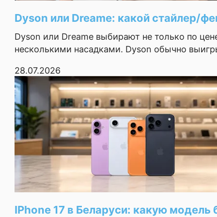
своё дело — приложения
Dyson или Dreame: какой стайлер/фе
открываются мгновенно,
Основные
переключение между ними без
Dyson или Dreame выбирают не только по цене
задержек. Даже в играх на
несколькими насадками. Dyson обычно выигры
Тип
смартфон
максималках нет фризов. Плюс
быстрая зарядка — реально
28.07.2026
Операционная
Android
выручает. В целом доволен
система
Максим
Версия ОС на
Android 14
момент выхода
Оболочка
HyperOS
1
2
3
Размер экрана
6.67"
Последняя
Разрешение
1220x2712
экрана
IPhone 17 в Беларуси: какую модель бр
Технология экрана
AMOLED