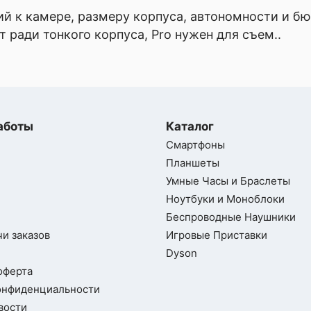
ний к камере, размеру корпуса, автономности и б
 ради тонкого корпуса, Pro нужен для съем..
аботы
Каталог
Смартфоны
Планшеты
Умные Часы и Браслеты
Ноутбуки и Моноблоки
Беспроводные Наушники
и заказов
Игровые Приставки
1/1.95", 0.8мкм,
Dyson
изация,
оферта
0˚, 1/4.0",
онфиденциальности
рокоугольный
вости