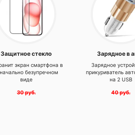
 улучшает
но высокую
тельном
гновенный.
ировки яркости,
вом.
тотой 1920 Гц и
о фото
Защитное стекло
Зарядное в 
ой организацией
зможность
ранит экран смартфона в
Зарядное устрой
ечение всего
значально безупречном
прикуриватель ав
виде
на 2 USB
30 руб.
40 руб.
с разрешением
 регулировки
уя, что каждый
о и четко
о