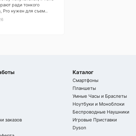
ирают ради тонкого
, Pro нужен для съем..
26
тфон
oid
id 14
аботы
Каталог
Смартфоны
rOS
Планшеты
Умные Часы и Браслеты
7"
Ноутбуки и Моноблоки
Беспроводные Наушники
2712
и заказов
Игровые Приставки
Dyson
LED
оферта