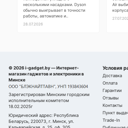
приложили. Спасибо
несколькими насадками. Dyson
Air выб
Мария
обычно выигрывает в точности
корпуса
Основные
работы, автоматике и..
27.07.20
Честно,
28.07.2026
Моя оценка —
Тип
смар
выбирал
наобум,
Операционная
по
Andr
система
отзывам
Версия ОС на
Пришло всё в срок, упаковано на
Andro
момент выхода
совесть. Работает шустро, экран
© 2026 i-gadget.by — Интернет-
Условия р
магазин гаджетов и электроники в
чёткий, звук чистый. Даже не
Доставка
Оболочка
Hype
Минске
ожидал, что так понравится.
Оплата
Оригинал, все пломбы на месте.
Гарантии
Размер экрана
6.6
Зарегистрирован Минским городским
Покупкой доволен
Отзывы
исполнительным комитетом
Роман
Разрешение
Контакты
18.02.2025г
1220x
экрана
Пункт выдач
Юридический адрес: Республика
Trade-In
Беларусь, 220073, г. Минск, ул.
Технология экрана
AMO
Кальварийская, д. 25, оф. 305
Публичная 