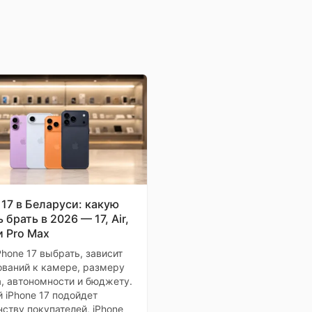
 м. Устройство
огоды, будь то
мулятор POCO X7
ч обладает
меет увеличенный
обеспечивает
от.
ремя автономной
 17 в Беларуси: какую
ключения при
 брать в 2026 — 17, Air,
нию твердого
и Pro Max
актеризуется
Phone 17 выбрать, зависит
теристиками
ований к камере, размеру
х, гарантируя
, автономности и бюджету.
номной работы
 iPhone 17 подойдет
иях.
ству покупателей, iPhone