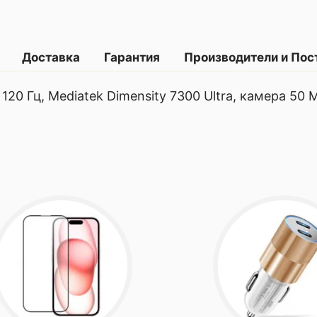
Доставка
Гарантия
Производители и По
120 Гц, Mediatek Dimensity 7300 Ultra, камера 50
 г.
C 4 нм
фигурации он
тельность с
, обеспечивая
ое
ирования
т,
ногозадачность.
епла