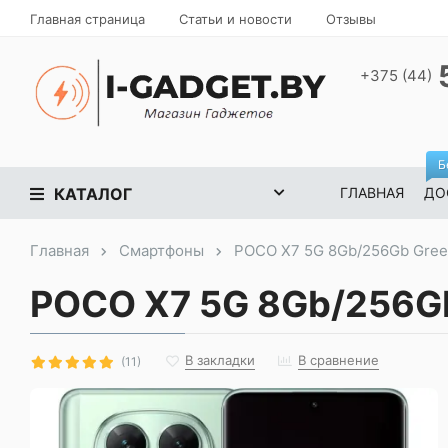
Главная страница
Статьи и новости
Отзывы
+375 (44)
Б
КАТАЛОГ
ГЛАВНАЯ
ДО
Главная
Смартфоны
POCO X7 5G 8Gb/256Gb Gre
POCO X7 5G 8Gb/256G
В закладки
В сравнение
(11)