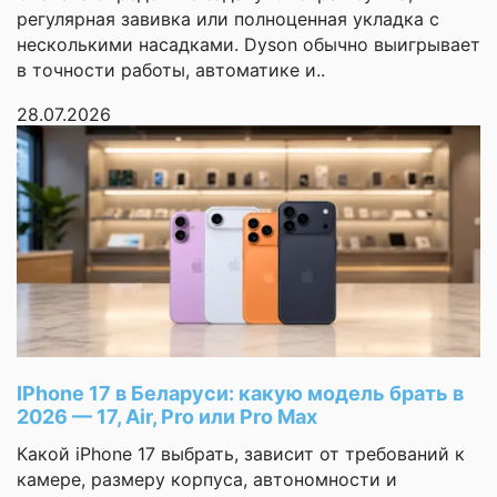
коробка без
регулярная завивка или полноценная укладка с
повреждений. Внутри
Микроархитектура
ARM Cortex-A725 3250 МГ
несколькими насадками. Dyson обычно выигрывает
ЦПУ
МГц + ARM Cortex-A725 2
всё аккуратно, товар
в точности работы, автоматике и..
новый. Также
Разрядность
64 бита
приложили небольшие
28.07.2026
процессора
подарки: стилус и
Техпроцесс
4 нм
наклейки. Очень
приятно. Деньги вернут
Графический
за брак не
Mali-G720 MC7
ускоритель
понадобилось.
Впечатления только
Конструкция
положительные.
Спасибо за работу.
Конструкция
Менеджер перезвонил,
моноблок
корпуса
уточнил удобное время
IPhone 17 в Беларуси: какую модель брать в
доставки. Курьер
Стереодинамики
Dolby Atmos
2026 — 17, Air, Pro или Pro Max
вежливый. Самовывоз
Материал граней
пластик
Какой iPhone 17 выбрать, зависит от требований к
тоже возможен, но я
камере, размеру корпуса, автономности и
выбрал доставку. В
Материал задней