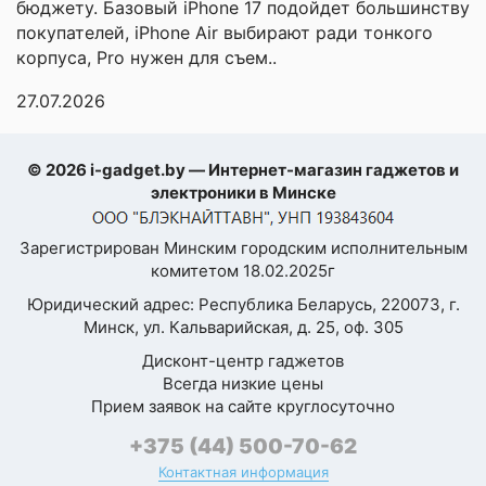
бюджету. Базовый iPhone 17 подойдет большинству
полимерная кожа
целом, организация
крышки
покупателей, iPhone Air выбирают ради тонкого
работы на высоте.
корпуса, Pro нужен для съем..
Ударопрочный
Рекомендую данный
корпус
магазин
27.07.2026
Сервис-Центр
Пыле- и
IP68
влагозащита
© 2026 i-gadget.by — Интернет-магазин гаджетов и
Покупала для
Физическая
электроники в Минске
ребёнка, очень
QWERTY-
переживала за
клавиатура
Зарегистрирован Минским городским исполнительным
безопасность
комитетом 18.02.2025г
Сканер отпечатка
оптический
Моя оценка —
пальца
Юридический адрес: Республика Беларусь, 220073, г.
Устройство не имеет
Минск, ул. Кальварийская, д. 25, оф. 305
Расположение
острых углов, корпус
сканера отпечатка
встроен в дисплей
Дисконт-центр гаджетов
экологичный, без
пальца
Всегда низкие цены
запаха. Сертификаты
Прием заявок на сайте круглосуточно
Разблокировка по
соответствия есть,
лицу
+375 (44) 500-70-62
написано в инструкции.
Контактная информация
Выключила все