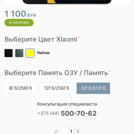
1 100
BYN
в наличии
Выберите Цвет Xiaomi
*
Yellow
Выберите Память ОЗУ / Память
*
8Гб/256Гб
12Гб/256Гб
12Гб/512Гб
Консультация специалиста
500-70-62
+375 (44)
−
+